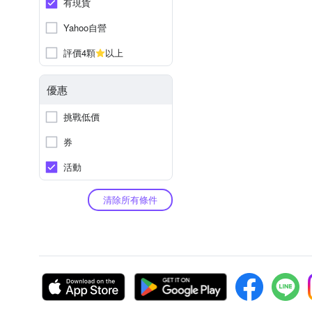
有現貨
Yahoo自營
評價4顆
以上
優惠
挑戰低價
券
活動
清除所有條件