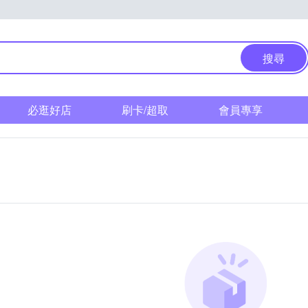
搜尋
必逛好店
刷卡/超取
會員專享