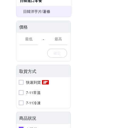
日韓進口零食
日韓洋芋片/薯條
價格
-
確定
取貨方式
快速到貨
7-11常溫
7-11冷凍
商品狀況