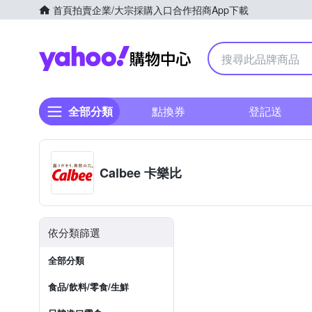
首頁
拍賣
企業/大宗採購入口
合作招商
App下載
Yahoo購物中心
全部分類
點換券
登記送
Calbee 卡樂比
依分類篩選
全部分類
食品/飲料/零食/生鮮