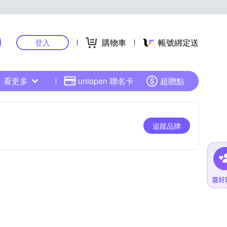
購物車
帳號綁定送
登入
看更多
uniopen 聯名卡
超贈點
追蹤品牌