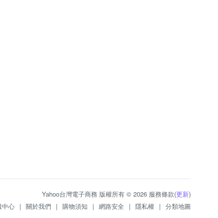
Yahoo台灣電子商務 版權所有 © 2026 服務條款(
更新
)
服中心
|
關於我們
|
購物須知
|
網路安全
|
隱私權
|
分類地圖