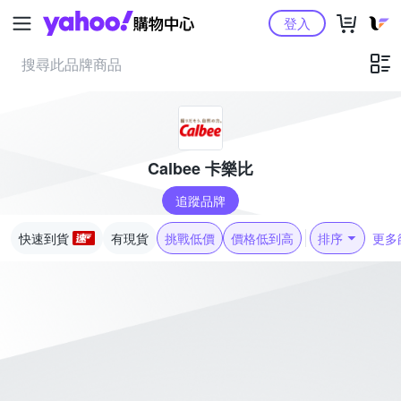
Yahoo購物中心
登入
Calbee 卡樂比
追蹤品牌
快速到貨
有現貨
挑戰低價
價格低到高
排序
更多