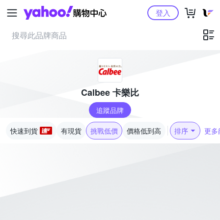
Yahoo購物中心
登入
Calbee 卡樂比
追蹤品牌
快速到貨
有現貨
挑戰低價
價格低到高
排序
更多