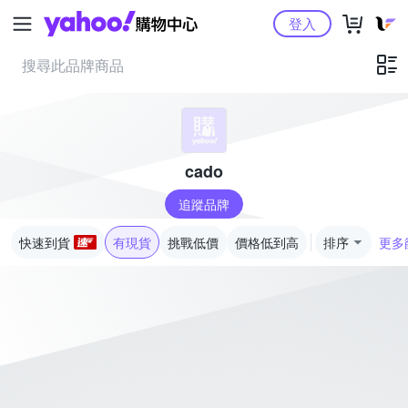
Yahoo購物中心
登入
cado
追蹤品牌
快速到貨
有現貨
挑戰低價
價格低到高
排序
更多