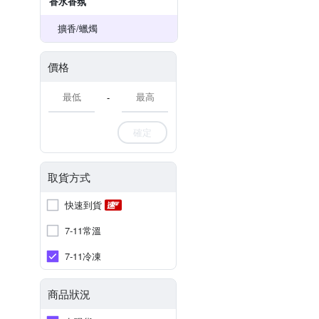
香水香氛
擴香/蠟燭
價格
-
確定
取貨方式
快速到貨
7-11常溫
7-11冷凍
商品狀況