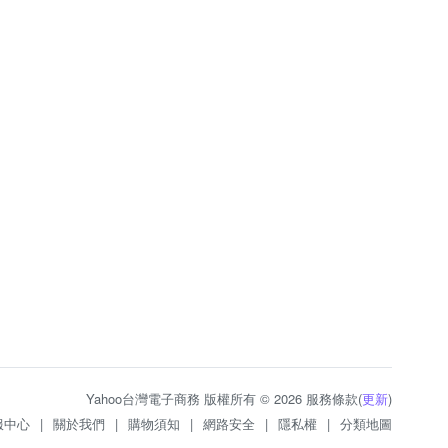
Yahoo台灣電子商務 版權所有 © 2026 服務條款(
更新
)
服中心
|
關於我們
|
購物須知
|
網路安全
|
隱私權
|
分類地圖