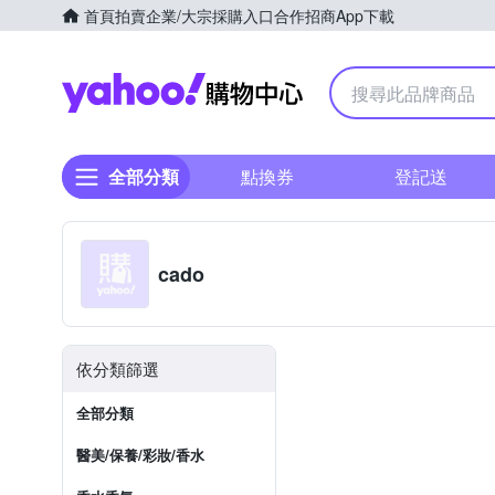
首頁
拍賣
企業/大宗採購入口
合作招商
App下載
Yahoo購物中心
全部分類
點換券
登記送
cado
依分類篩選
全部分類
醫美/保養/彩妝/香水