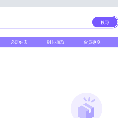
搜尋
必逛好店
刷卡/超取
會員專享