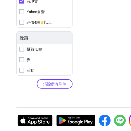
有現貨
Yahoo自營
評價4顆
以上
優惠
挑戰低價
券
活動
清除所有條件