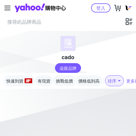
Yahoo購物中心
登入
cado
追蹤品牌
快速到貨
有現貨
挑戰低價
價格低到高
排序
更多