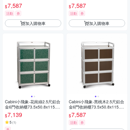
m
m
7,587
7,587
$
$
活動
券
活動
券
加入購物車
加入購物車
Cabini小飛象-花崗綠2.5尺鋁合
Cabini小飛象-黑桃木2.5尺鋁合
金6門收納櫃73.5x50.8x115.3c
金6門收納櫃73.5x50.8x115.3c
m
m
7,139
7,587
$
$
5
(
1
)
活動
券
券