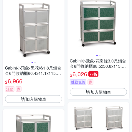
Cabini小飛象-花崗綠3.0尺鋁合
金6門收納櫃88.5x50.8x115.3c
Cabini小飛象-黑花格1.8尺鋁合
m
6,026
金6門收納櫃60.4x41.1x115.3c
79折
$
m
6,966
$
挑戰低價
券
活動
券
加入購物車
加入購物車