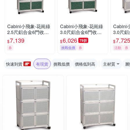
Cabini小飛象-花崗綠
Cabini小飛象-花崗綠
Cabin
2.5尺鋁合金6門收納
3.0尺鋁合金6門收納
3.0尺
櫃73.5x50.8x115.3cm
櫃88.5x50.8x115.3cm
櫃88.5x
7,139
6,026
7,72
79折
$
$
$
券
挑戰低價
券
活動
券
快速到貨
有現貨
挑戰低價
價格低到高
主材質
層