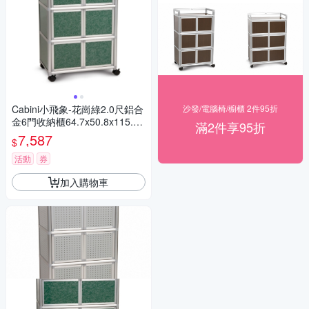
Cabini小飛象-花崗綠2.0尺鋁合
沙發/電腦椅/櫥櫃 2件95折
金6門收納櫃64.7x50.8x115.3c
滿2件享95折
m
7,587
$
活動
券
加入購物車