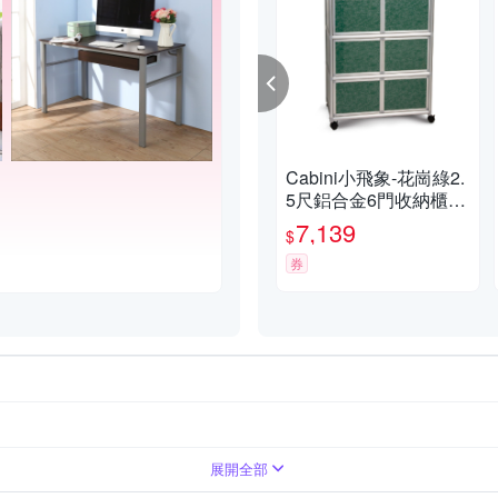
Cabini小飛象-花崗綠2.
5尺鋁合金6門收納櫃7
3.5x50.8x115.3cm
7,139
$
券
展開全部