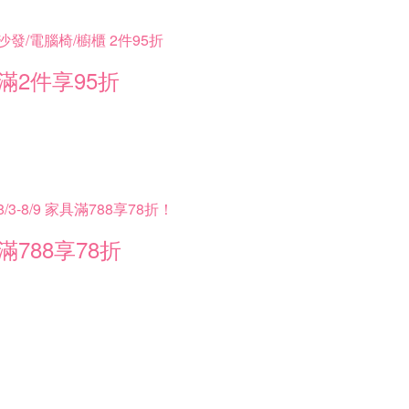
沙發/電腦椅/櫥櫃 2件95折
滿2件享95折
8/3-8/9 家具滿788享78折！
滿788享78折