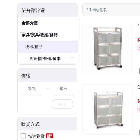
11 筆結果
依分類篩選
全部分類
家具/寢具/收納/修繕
$
櫥櫃/櫃子
廚房櫃/餐櫃/餐車
11
價格
-
$
確定
取貨方式
快速到貨