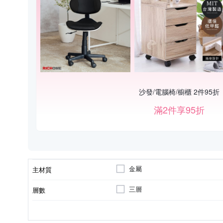
沙發/電腦椅/櫥櫃 2件95折
滿2件享95折
金屬
主材質
三層
層數
無
不需
拉門
五門以上
廚房櫃
抽屜
組裝方式
開門方式
附門
類型
顏色