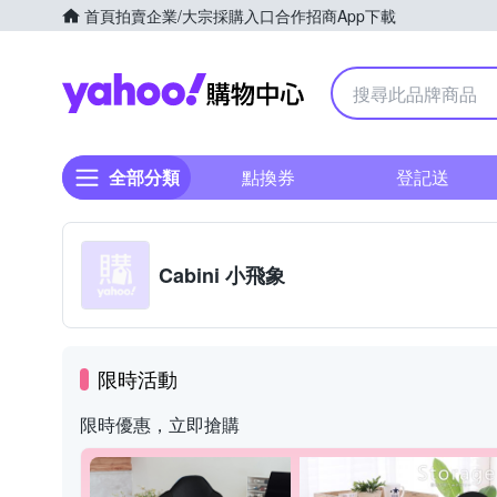
首頁
拍賣
企業/大宗採購入口
合作招商
App下載
Yahoo購物中心
全部分類
點換券
登記送
Cabini 小飛象
限時活動
限時優惠，立即搶購