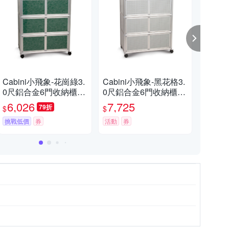
Cabini小飛象-花崗綠3.
Cabini小飛象-黑花格3.
Ca
0尺鋁合金6門收納櫃8
0尺鋁合金6門收納櫃8
8尺
8.5x50.8x115.3cm
8.5x50.8x115.3cm
0.4
6,026
7,725
6,
79折
$
$
$
挑戰低價
券
活動
券
活動