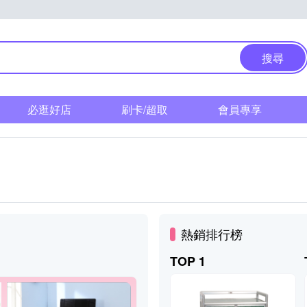
搜尋
必逛好店
刷卡/超取
會員專享
熱銷排行榜
TOP 1