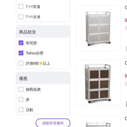
7-11常溫
7-11冷凍
$
商品狀況
有現貨
Yahoo自營
評價4顆
以上
$
優惠
挑戰低價
券
活動
清除所有條件