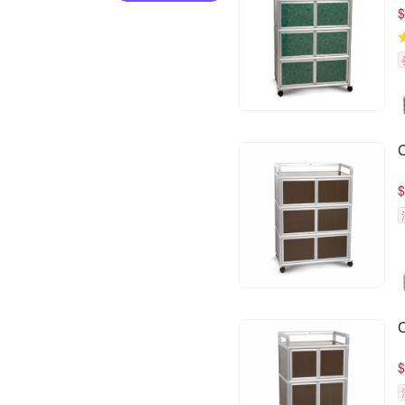
$
$
$