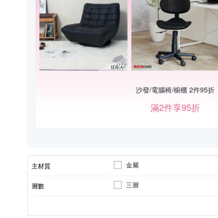
沙發/電腦椅/櫥櫃 2件95折
滿2件享95折
金屬
主材質
三層
層數
無
不需
拉門
五門以上
廚房櫃
抽屜
組裝方式
開門方式
附門
類型
顏色