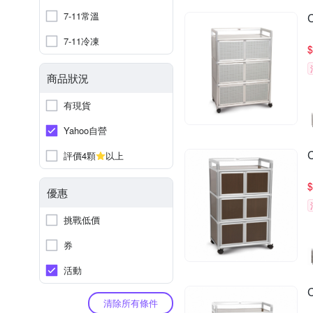
7-11常溫
7-11冷凍
$
商品狀況
有現貨
Yahoo自營
評價4顆
以上
$
優惠
挑戰低價
券
活動
清除所有條件