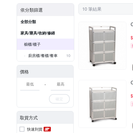
10 筆結果
依分類篩選
全部分類
家具/寢具/收納/修繕
$
櫥櫃/櫃子
廚房櫃/餐櫃/餐車
10
價格
-
$
確定
取貨方式
快速到貨