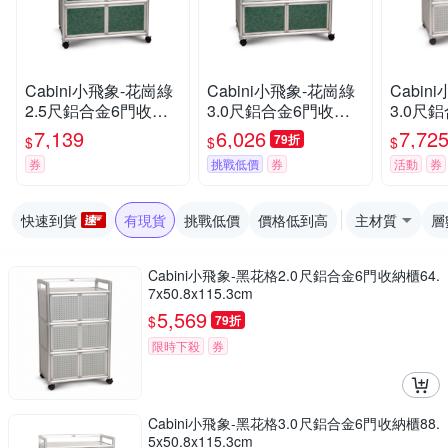
Cabini小飛象-花崗綠
Cabini小飛象-花崗綠
Cabin
2.5尺鋁合金6門收納
3.0尺鋁合金6門收納
3.0尺
櫃73.5x50.8x115.3cm
櫃88.5x50.8x115.3cm
櫃88.5x
7,139
6,026
7,72
79折
$
$
$
券
挑戰低價
券
活動
券
快速到貨
有現貨
挑戰低價
價格低到高
主材質
層
Cabini小飛象-黑花格2.0尺鋁合金6門收納櫃64.
7x50.8x115.3cm
5,569
$
79折
限時下殺
券
Cabini小飛象-黑花格3.0尺鋁合金6門收納櫃88.
5x50.8x115.3cm