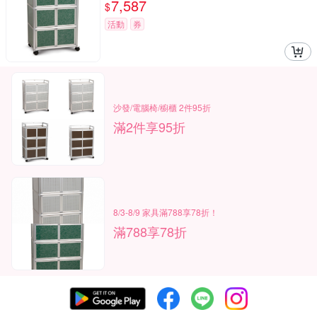
7,587
$
活動
券
沙發/電腦椅/櫥櫃 2件95折
滿2件享95折
8/3-8/9 家具滿788享78折！
滿788享78折