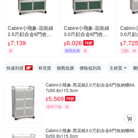
Cabini小飛象-花崗綠
Cabini小飛象-花崗綠
Cabin
2.5尺鋁合金6門收納
3.0尺鋁合金6門收納
3.0尺
櫃73.5x50.8x115.3cm
櫃88.5x50.8x115.3cm
櫃88.5x
7,139
6,026
7,72
79折
$
$
$
券
挑戰低價
券
活動
券
快速到貨
有現貨
挑戰低價
價格低到高
主材質
層
Cabini小飛象-黑花格2.0尺鋁合金6門收納櫃64.
7x50.8x115.3cm
5,569
$
79折
限時下殺
券
Cabini小飛象-黑花格3.0尺鋁合金6門收納櫃88.
5x50.8x115.3cm