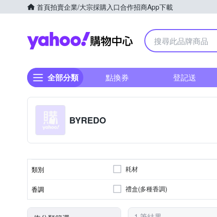
首頁
拍賣
企業/大宗採購入口
合作招商
App下載
Yahoo購物中心
全部分類
點換券
登記送
BYREDO
耗材
類別
禮盒(多種香調)
香調
1 筆結果