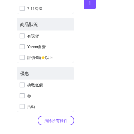
1
7-11冷凍
商品狀況
有現貨
Yahoo自營
評價4顆
以上
優惠
挑戰低價
券
活動
清除所有條件