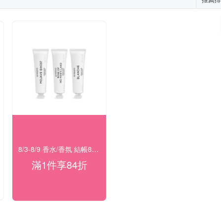
8/3-8/9 香水/香氛 結帳84折
滿1件享84折