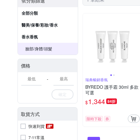
依分類篩選
全部分類
醫美/保養/彩妝/香水
香水香氛
臉部/身體/頭髮
價格
-
瑞典暢銷香氛
BYREDO 護手霜 30ml 多款
可選
確定
1,344
84折
$
取貨方式
限時下殺
券
快速到貨
7-11常溫