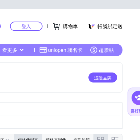
購物車
帳號綁定送
登入
看更多
uniopen 聯名卡
超贈點
追蹤品牌
序
價格低到高
價格高到低
近期熱銷