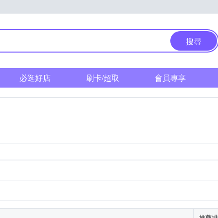
搜尋
必逛好店
刷卡/超取
會員專享
推薦排