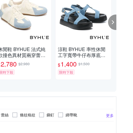
休閒鞋 BYHUE 法式純
涼鞋 BYHUE 率性休閒
休閒
欲撞色異材質兩穿蕾絲
工字寬帶牛仔布厚底涼
欲
綁帶軟芯Q底薄底休閒鞋
鞋－藍
綁
2,780
1,400
2,
$2,980
$1,500
$
$
$
－藍
－
限時下殺
限時下殺
限時
蕾絲
條紋格紋
鉚釘
綁帶靴
更多
布
鞋
1cm以下
蕾絲
丹寧 / 帆布
豚皮
EVA
更多