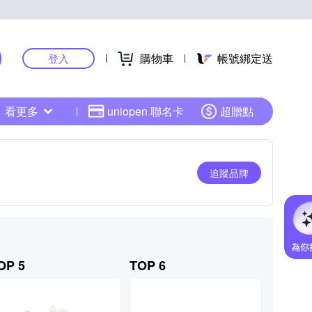
購物車
帳號綁定送
登入
看更多
uniopen 聯名卡
超贈點
追蹤品牌
OP 5
TOP 6
TOP