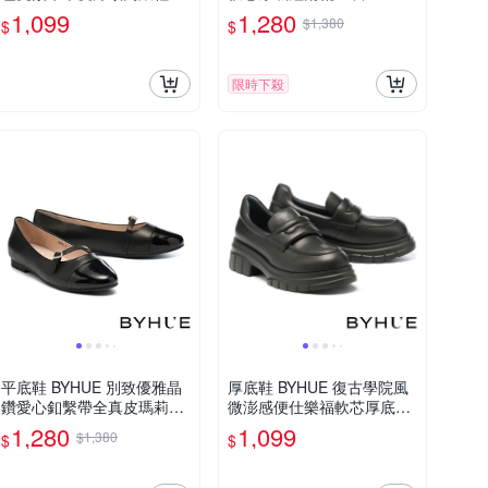
黑
1,099
1,280
$1,380
$
$
限時下殺
平底鞋 BYHUE 別致優雅晶
厚底鞋 BYHUE 復古學院風
鑽愛心釦繫帶全真皮瑪莉珍
微澎感便仕樂福軟芯厚底鞋
軟芯Q底平底鞋－黑
－黑
1,280
1,099
$1,380
$
$