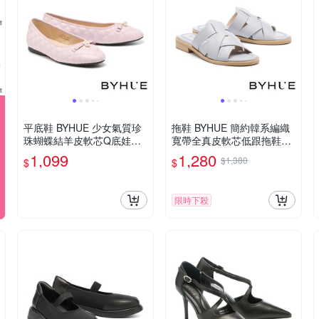
平底鞋 BYHUE 少女氣質珍
拖鞋 BYHUE 簡約韓系編織
珠蝴蝶結羊皮軟芯Q底娃娃
寬帶全真皮軟芯低跟拖鞋－
平底鞋－紫
灰
1,099
1,280
$1,380
$
$
限時下殺