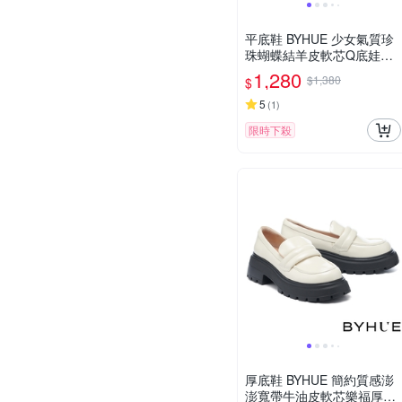
平底鞋 BYHUE 少女氣質珍
珠蝴蝶結羊皮軟芯Q底娃娃
平底鞋－銀
1,280
$1,380
$
5
(
1
)
限時下殺
厚底鞋 BYHUE 簡約質感澎
澎寬帶牛油皮軟芯樂福厚底