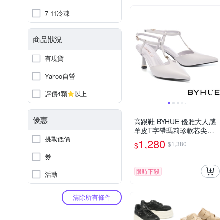
7-11冷凍
商品狀況
有現貨
Yahoo自營
評價4顆
以上
優惠
高跟鞋 BYHUE 優雅大人感
羊皮T字帶瑪莉珍軟芯尖頭
挑戰低價
高跟鞋－灰
1,280
$1,380
$
券
限時下殺
活動
清除所有條件