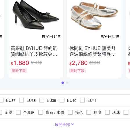
高跟鞋 BYHUE 簡約氣
休閒鞋 BYHUE 甜美舒
質蝴蝶結羊皮軟芯尖頭
適波浪線條雙繫帶異材
高跟鞋－黑
質軟芯Q底薄底休閒鞋－
1,880
2,780
$1,980
$2,980
$
$
銀
限時下殺
限時下殺
EU37
EU38
EU39
EU40
EU41
金屬
全真皮
寶石 / 水鑽
撞色
厚底
珍珠
6cm
鞋
超纖
網布
真皮/豚皮
休閒拖鞋
高跟6~8cm
漆皮
無內裡
無鞋墊
麂皮
樂福鞋 / 懶人鞋
布面
低跟1.5- 3cm
布面
人造皮革
絨布
人造皮革
娃娃鞋
人造皮革
超高跟 8cm以上
緞布 / 絨布
涼鞋
牛皮
蕾絲 / 網
厚底拖
平底 
展開全部