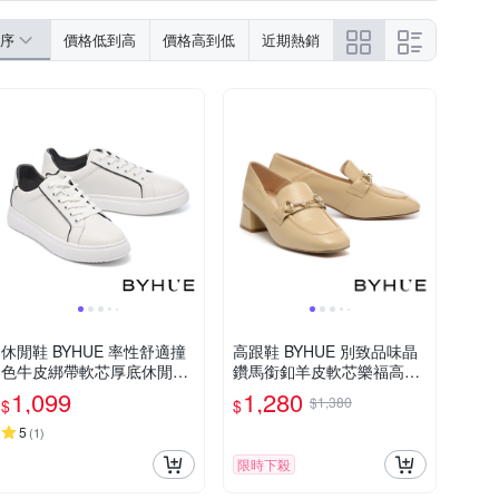
序
價格低到高
價格高到低
近期熱銷
休閒鞋 BYHUE 率性舒適撞
高跟鞋 BYHUE 別致品味晶
色牛皮綁帶軟芯厚底休閒鞋
鑽馬銜釦羊皮軟芯樂福高跟
－黑
鞋－杏
1,099
1,280
$1,380
$
$
5
(
1
)
限時下殺