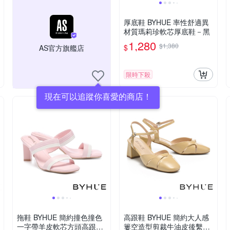
厚底鞋 BYHUE 率性舒適異
材質瑪莉珍軟芯厚底鞋－黑
1,280
$1,380
$
AS官方旗艦店
限時下殺
現在可以追蹤你喜愛的商店！
拖鞋 BYHUE 簡約撞色撞色
高跟鞋 BYHUE 簡約大人感
一字帶羊皮軟芯方頭高跟拖
簍空造型剪裁牛油皮後繫帶