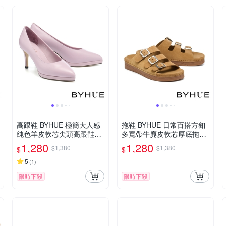
高跟鞋 BYHUE 極簡大人感
拖鞋 BYHUE 日常百搭方釦
純色羊皮軟芯尖頭高跟鞋－
多寬帶牛麂皮軟芯厚底拖鞋
紫
－棕
1,280
1,280
$1,380
$1,380
$
$
5
(
1
)
限時下殺
限時下殺