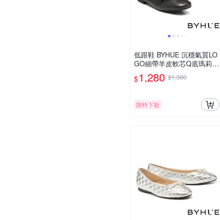
低跟鞋 BYHUE 沉穩氣質LO
GO細帶羊皮軟芯Q底瑪莉珍
方頭低跟鞋－黑
1,280
$1,380
$
限時下殺