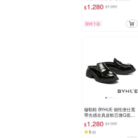
鞋－米白
1,280
$1,380
$
限時下殺
穆勒鞋 BYHUE 個性便仕寬
帶光感全真皮軟芯微Q底厚
底穆勒拖鞋－黑
1,280
$1,380
$
5
(
2
)