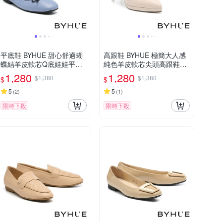
平底鞋 BYHUE 甜心舒適蝴
高跟鞋 BYHUE 極簡大人感
蝶結羊皮軟芯Q底娃娃平底
純色羊皮軟芯尖頭高跟鞋－
鞋－藍
米
1,280
1,280
$1,380
$1,380
$
$
5
5
(
2
)
(
1
)
限時下殺
限時下殺