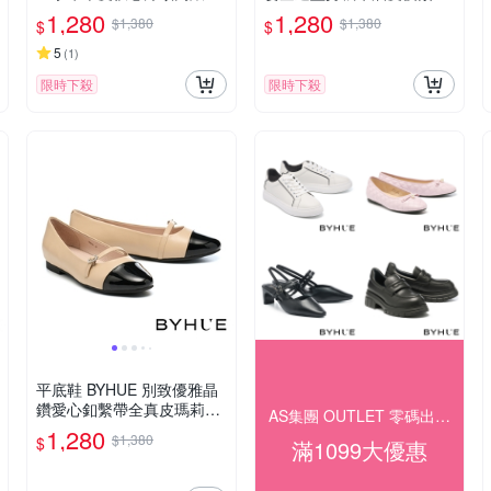
鞋－粉
軟芯高跟鞋－杏
1,280
1,280
$1,380
$1,380
$
$
5
(
1
)
限時下殺
限時下殺
平底鞋 BYHUE 別致優雅晶
鑽愛心釦繫帶全真皮瑪莉珍
AS集團 OUTLET 零碼出清 $1099起
軟芯Q底平底鞋－米
1,280
$1,380
$
滿1099大優惠