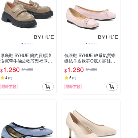
厚底鞋 BYHUE 簡約質感澎
低跟鞋 BYHUE 韓系氣質蝴
澎寬帶牛油皮軟芯樂福厚底
蝶結羊皮軟芯Q底方頭娃娃
鞋－綠
低跟鞋－紫
1,280
1,280
$1,380
$1,380
$
$
4
5
(
2
)
(
2
)
限時下殺
限時下殺