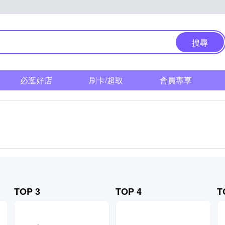
搜尋
必逛好店
刷卡/超取
會員專享
TOP 3
TOP 4
T