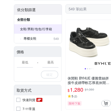
真皮 / 豚皮
人
PVC
549 筆結果
依分類篩選
全部分類
女鞋/男鞋/包包/行李箱
專櫃女鞋
549
價格
-
確定
休閒鞋 BYHUE 優雅蕾絲拼
接牛皮綁帶軟芯厚底休閒鞋
－黑
1,280
$1,380
取貨方式
$
5
(
2
)
快速到貨
限時下殺
7-11常溫