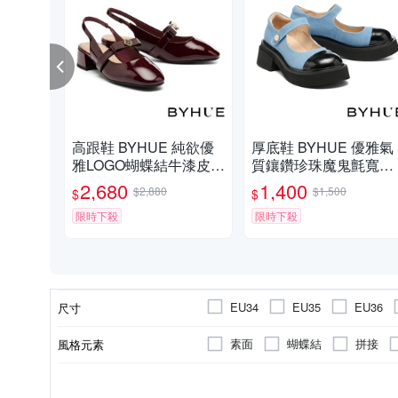
高跟鞋 BYHUE 純欲優
厚底鞋 BYHUE 優雅氣
雅LOGO蝴蝶結牛漆皮軟
質鑲鑽珍珠魔鬼氈寬帶
芯後繫帶高跟鞋－紅
異材質瑪莉珍軟芯厚底
2,680
1,400
$2,880
$1,500
$
$
鞋－藍
限時下殺
限時下殺
EU34
EU35
EU36
尺寸
素面
蝴蝶結
拼接
風格元素
動物紋
草編
牛皮
豚皮
羊皮
休閒鞋
中/低跟 5.5cm以下
羊皮
羊皮
豚皮
穆勒拖鞋
布面
超纖
超纖
中跟3- 
拖
鞋面材質
顏色
內裡材質
鞋墊材質
款式
後跟高