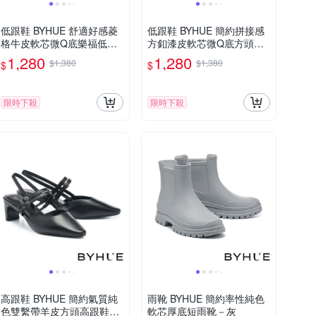
低跟鞋 BYHUE 舒適好感菱
低跟鞋 BYHUE 簡約拼接感
格牛皮軟芯微Q底樂福低跟
方釦漆皮軟芯微Q底方頭低
鞋－杏
跟鞋－杏
1,280
1,280
$1,380
$1,380
$
$
限時下殺
限時下殺
高跟鞋 BYHUE 簡約氣質純
雨靴 BYHUE 簡約率性純色
色雙繫帶羊皮方頭高跟鞋－
軟芯厚底短雨靴－灰