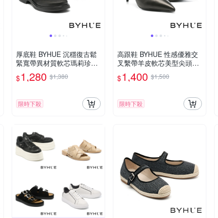
厚底鞋 BYHUE 沉穩復古鬆
高跟鞋 BYHUE 性感優雅交
緊寬帶異材質軟芯瑪莉珍厚
叉繫帶羊皮軟芯美型尖頭高
底鞋－黑
跟鞋－黑
1,280
1,400
$1,380
$1,500
$
$
限時下殺
限時下殺