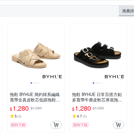
造皮草
網布
飛織
推薦排
拖鞋 BYHUE 簡約韓系編織
拖鞋 BYHUE 日常百搭方釦
寬帶全真皮軟芯低跟拖鞋－
多寬帶牛麂皮軟芯厚底拖鞋
杏
－黑
1,280
1,280
$1,380
$1,380
$
$
5
4.7
(
1
)
(
1
)
限時下殺
限時下殺