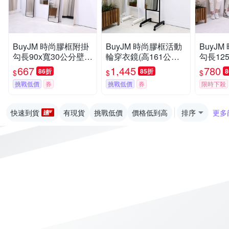
BuyJM 時尚膠框附掛
BuyJM 時尚膠框活動
BuyJ
勾長90x寬30公分壁
輪穿衣鏡(高161公分)/
勾長12
鏡/壁掛鏡/玄關鏡
立鏡/活動鏡/穿衣鏡
鏡/壁掛
667
1,445
780
86折
85折
$
$
$
挑戰低價
券
挑戰低價
券
限時下殺
快速到貨
有現貨
挑戰低價
價格低到高
排序
更多