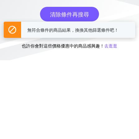
清除條件再搜尋
無符合條件的商品結果，換換其他篩選條件吧！
或
也許你會對這些價格優惠中的商品感興趣！
去逛逛