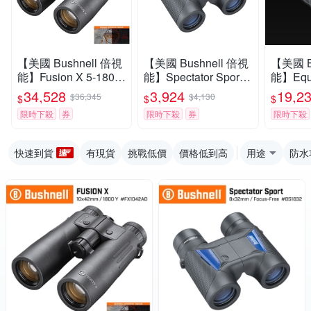
【美國 Bushnell 倍視
【美國 Bushnell 倍視
【美國 B
能】Fusion X 5-1800
能】Spectator Sport
能】Equ
碼 10x42mm 智慧顯
觀賽系列 8x32mm 中
夜系列 6
34,528
3,924
19,2
$36,345
$4,130
$
$
$
色雷射測距雙筒望遠
型免調焦雙筒望遠鏡
日夜兩
限時下殺
券
限時下殺
券
限時下殺
鏡 FX1042AD
BS1832 (公司貨)
夜視鏡 2
貨)
快速到貨
有現貨
挑戰低價
價格低到高
用途
防水