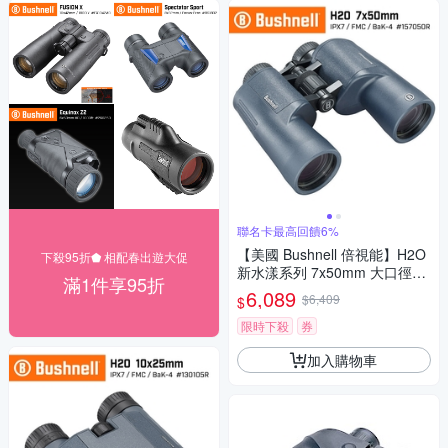
聯名卡最高回饋6%
【美國 Bushnell 倍視能】H2O
下殺95折⬟ 相配春出遊大促
新水漾系列 7x50mm 大口徑防
滿1件享95折
水型雙筒望遠鏡 157050R
6,089
$6,409
$
限時下殺
券
加入購物車