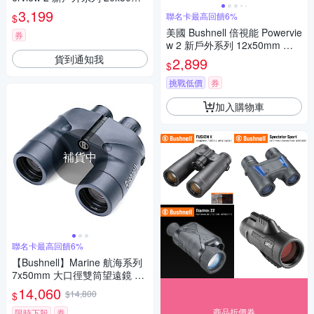
大口徑高倍雙筒望遠鏡 PWV20
3,199
聯名卡最高回饋6%
$
50
美國 Bushnell 倍視能 Powervie
券
w 2 新戶外系列 12x50mm 大
口徑高倍雙筒望遠鏡 PWV1250
貨到通知我
2,899
$
公司貨
挑戰低價
券
加入購物車
補貨中
聯名卡最高回饋6%
【Bushnell】Marine 航海系列
7x50mm 大口徑雙筒望遠鏡 一
般型 137501 (公司貨)
14,060
$14,800
$
商品折價券
限時下殺
券