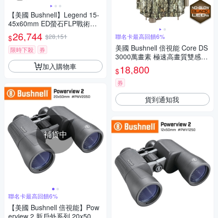
【美國 Bushnell】Legend 15-
45x60mm ED螢石FLP戰術觀
靶型單筒望遠鏡 781545ED (公
26,744
$28,151
聯名卡最高回饋6%
$
司貨)
美國 Bushnell 倍視能 Core DS
限時下殺
券
3000萬畫素 極速高畫質雙感應
器紅外線自動相機 無光型 1199
加入購物車
18,800
$
77C (公司貨)
券
貨到通知我
補貨中
聯名卡最高回饋6%
【美國 Bushnell 倍視能】Pow
erview 2 新戶外系列 20x50mm