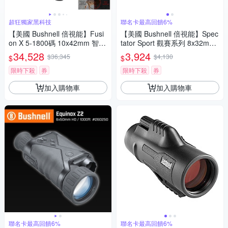
超狂獨家黑科技
聯名卡最高回饋6%
【美國 Bushnell 倍視能】Fusi
【美國 Bushnell 倍視能】Spec
on X 5-1800碼 10x42mm 智慧
tator Sport 觀賽系列 8x32mm
顯色雷射測距雙筒望遠鏡 FX10
中型免調焦雙筒望遠鏡 BS1832
34,528
3,924
$36,345
$4,130
$
$
42AD
(公司貨)
限時下殺
券
限時下殺
券
加入購物車
加入購物車
聯名卡最高回饋6%
聯名卡最高回饋6%