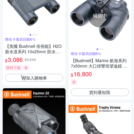
補貨中
聯名卡最高回饋6%
【美國 Bushnell 倍視能】H2O
新水漾系列 10x25mm 防水輕
聯名卡最高回饋6%
便型雙筒望遠鏡 130105R
3,086
$3,248
$
【Bushnell】Marine 航海系列
7x50mm 大口徑雙筒望遠鏡 照
限時下殺
券
明指北型 137500 (公司貨)
16,800
$
加入購物車
券
貨到通知我