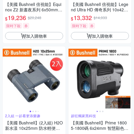
【美國 Bushnell 倍視能】Equi
【美國 Bushnell 倍視能】Lege
nox Z2 新晝夜系列 6x50mm
nd Ultra HD 傳奇系列 10x42m
數位日夜兩用紅外線單眼夜視
m ED螢石專業級手持型單眼望
19,236
13,332
$20,248
$14,033
$
$
鏡 260250 (公司貨)
遠鏡 191142 (公司貨)
限時下殺
券
限時下殺
券
加入購物車
加入購物車
2入組 一起看更添樂趣
超狂獨家黑科技
【美國 Bushnell】(2入組) H2O
【美國 Bushnell】Prime 1800
新水漾 10x25mm 防水輕便型
5-1800碼 6x24mm 智慧顯色雷
雙筒望遠鏡 130105R
射測距望遠鏡 LP1800AD