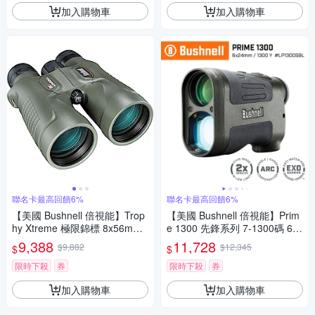
加入購物車
加入購物車
聯名卡最高回饋6%
聯名卡最高回饋6%
【美國 Bushnell 倍視能】Trop
【美國 Bushnell 倍視能】Prim
hy Xtreme 極限錦標 8x56mm
e 1300 先鋒系列 7-1300碼 6x2
超大口徑防水雙筒望遠鏡 3358
4mm 雷射測距望遠鏡 LP1300
9,388
11,728
$9,882
$12,345
$
$
56 (公司貨)
SBL
限時下殺
券
限時下殺
券
加入購物車
加入購物車