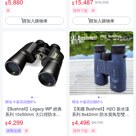
5,880
15,487
$16,302
$
$
券
限時下殺
券
加入購物車
加入購物車
聯名卡最高回饋6%
聯名卡最高回饋6%
【Bushnell】Legacy WP 經典
【美國 Bushnell】H2O 新水漾
系列 10x50mm 大口徑防水型
系列 8x42mm 防水賞鳥型雙筒
雙筒望遠鏡 120150 (公司貨)
望遠鏡 158042R
4,299
4,496
$4,732
$
$
挑戰低價
券
限時下殺
券