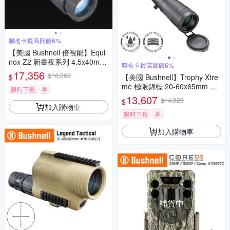
聯名卡最高回饋6%
【美國 Bushnell 倍視能】Equi
nox Z2 新晝夜系列 4.5x40mm
聯名卡最高回饋6%
數位日夜兩用紅外線單眼夜視
17,356
$18,269
$
【美國 Bushnell】Trophy Xtre
鏡 260240 (公司貨)
me 極限錦標 20-60x65mm 專
限時下殺
券
業級賞鳥型單筒望遠鏡 傾角型
13,607
$14,323
$
887520B
加入購物車
限時下殺
券
加入購物車
補貨中