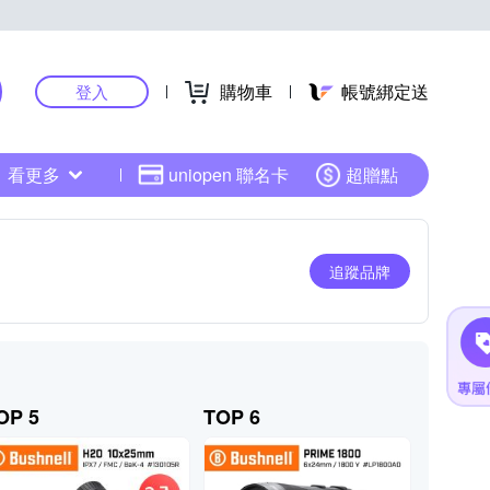
購物車
帳號綁定送
登入
看更多
uniopen 聯名卡
超贈點
追蹤品牌
OP 5
TOP 6
TOP