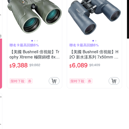
聯名卡最高回饋6%
聯名卡最高回饋6%
【美國 Bushnell 倍視能】Tr
【美國 Bushnell 倍視能】H
ophy Xtreme 極限錦標 8x5
2O 新水漾系列 7x50mm 大
6mm 超大口徑防水雙筒望
口徑防水型雙筒望遠鏡 157
9,388
6,089
$9,882
$6,409
$
$
遠鏡 335856 (公司貨)
050R
限時下殺
券
限時下殺
券