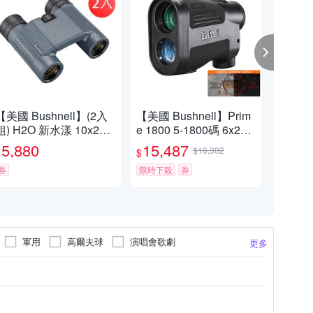
【美國 Bushnell】(2入
【美國 Bushnell】Prim
【Bu
組) H2O 新水漾 10x25m
e 1800 5-1800碼 6x24m
P 
m 防水輕便型雙筒望遠
m 智慧顯色雷射測距望
大
5,880
15,487
4,
$16,302
$
$
$
鏡 130105R
遠鏡 LP1800AD
鏡 1
券
限時下殺
券
挑戰
軍用
高爾夫球
演唱會歌劇
更多