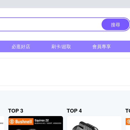
搜尋
必逛好店
刷卡/超取
會員專享
TOP 3
TOP 4
T