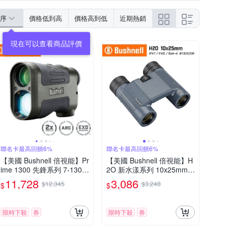
序
價格低到高
價格高到低
近期熱銷
聯名卡最高回饋6%
聯名卡最高回饋6%
【美國 Bushnell 倍視能】Pr
【美國 Bushnell 倍視能】H
ime 1300 先鋒系列 7-1300
2O 新水漾系列 10x25mm
碼 6x24mm 雷射測距望遠
防水輕便型雙筒望遠鏡 130
11,728
3,086
$12,345
$3,248
$
$
鏡 LP1300SBL
105R
限時下殺
券
限時下殺
券