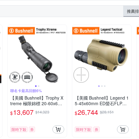
推薦排
聯名卡最高回饋6%
【美國 Bushnell】Trophy X
【美國 Bushnell】Legend 1
treme 極限錦標 20-60x65m
5-45x60mm ED螢石FLP戰
m 專業級賞鳥型單筒望遠鏡
術觀靶型單筒望遠鏡 78154
13,607
26,744
$14,323
$28,151
$
$
傾角型 887520B
5ED (公司貨)
限時下殺
券
限時下殺
券