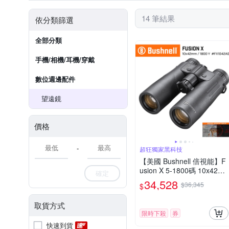
14 筆結果
依分類篩選
全部分類
手機/相機/耳機/穿戴
數位週邊配件
望遠鏡
價格
-
超狂獨家黑科技
【美國 Bushnell 倍視能】F
usion X 5-1800碼 10x42m
確定
m 智慧顯色雷射測距雙筒望
34,528
$36,345
$
遠鏡 FX1042AD
取貨方式
限時下殺
券
快速到貨