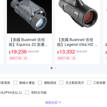
【美國 Bushnell 倍視
【美國 Bushnell 倍視
能】Equinox Z2 新晝夜
能】Legend Ultra HD 傳
系列 6x50mm 數位日夜
奇系列 10x42mm ED螢
19,236
13,332
$20,248
$14,033
$
$
兩用紅外線單眼夜視鏡
石專業級手持型單眼望
260250 (公司貨)
限時下殺
券
遠鏡 191142 (公司貨)
限時下殺
券
專業賞鳥
動物大遷徙
運動競技
天文觀星賞月
工程測量
水(IPX4含以上)
有防水功能
 (Porro)
25mm(含以下)
雷射測距望遠鏡
屋脊式稜鏡
62mm以上
夜視望遠鏡
普羅式稜鏡
26~37mm
42mm
50mm
展開全部