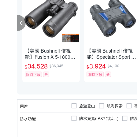
【美國 Bushnell 倍視
【美國 Bushnell 倍視
能】Fusion X 5-1800碼
能】Spectator Sport 觀
10x42mm 智慧顯色雷射
賽系列 8x32mm 中型免
34,528
3,924
$36,345
$4,130
$
$
測距雙筒望遠鏡 FX104
調焦雙筒望遠鏡 BS183
2AD
限時下殺
券
2 (公司貨)
限時下殺
券
旅遊登山
航海探索
用途
夜間觀察
防水充氮(IPX7含以上)
防潑
防水功能
雙筒望遠鏡
屋脊式稜鏡 (Roof)
單筒望遠鏡
普羅式稜鏡
50~61mm
38~49mm
類型
稜鏡形式
物鏡口徑(mm)