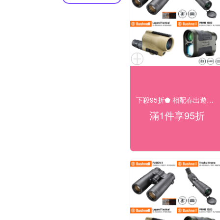
下殺95折⬟ 相配春出遊大促
滿1件享95折