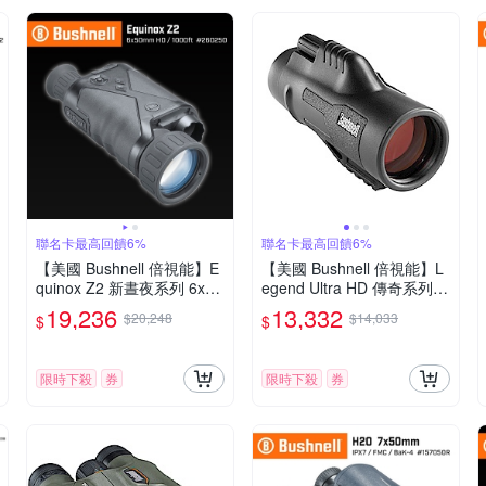
聯名卡最高回饋6%
聯名卡最高回饋6%
【美國 Bushnell 倍視能】E
【美國 Bushnell 倍視能】L
quinox Z2 新晝夜系列 6x50
egend Ultra HD 傳奇系列 1
mm 數位日夜兩用紅外線單
0x42mm ED螢石專業級手
19,236
13,332
$20,248
$14,033
$
$
眼夜視鏡 260250 (公司貨)
持型單眼望遠鏡 191142 (公
司貨)
限時下殺
券
限時下殺
券