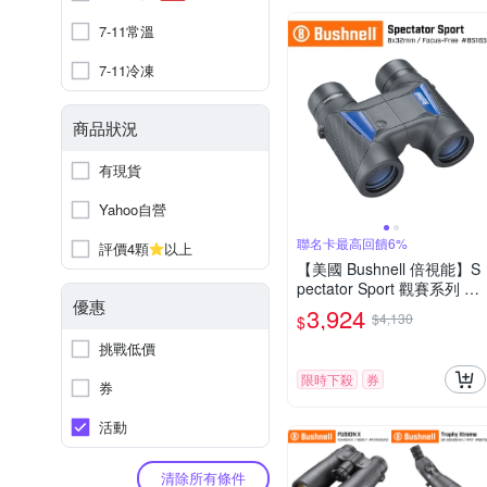
7-11常溫
7-11冷凍
商品狀況
有現貨
Yahoo自營
聯名卡最高回饋6%
評價4顆
以上
【美國 Bushnell 倍視能】S
pectator Sport 觀賽系列 8x
優惠
32mm 中型免調焦雙筒望遠
3,924
$4,130
$
鏡 BS1832 (公司貨)
挑戰低價
限時下殺
券
券
活動
清除所有條件