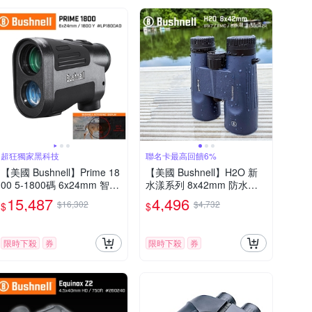
超狂獨家黑科技
聯名卡最高回饋6%
【美國 Bushnell】Prime 18
【美國 Bushnell】H2O 新
00 5-1800碼 6x24mm 智慧
水漾系列 8x42mm 防水賞
顯色雷射測距望遠鏡 LP180
鳥型雙筒望遠鏡 158042R
15,487
4,496
$16,302
$4,732
$
$
0AD
限時下殺
券
限時下殺
券