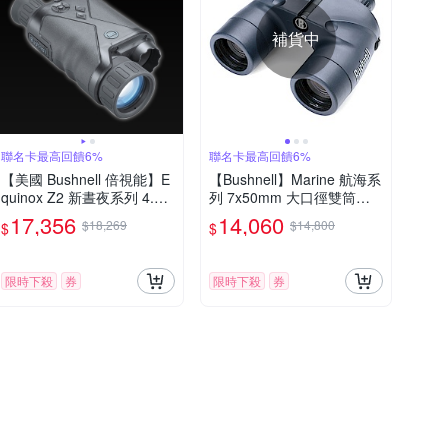
補貨中
聯名卡最高回饋6%
聯名卡最高回饋6%
【美國 Bushnell 倍視能】E
【Bushnell】Marine 航海系
quinox Z2 新晝夜系列 4.5x
列 7x50mm 大口徑雙筒望
40mm 數位日夜兩用紅外線
遠鏡 一般型 137501 (公司
17,356
14,060
$18,269
$14,800
$
$
單眼夜視鏡 260240 (公司
貨)
貨)
限時下殺
券
限時下殺
券