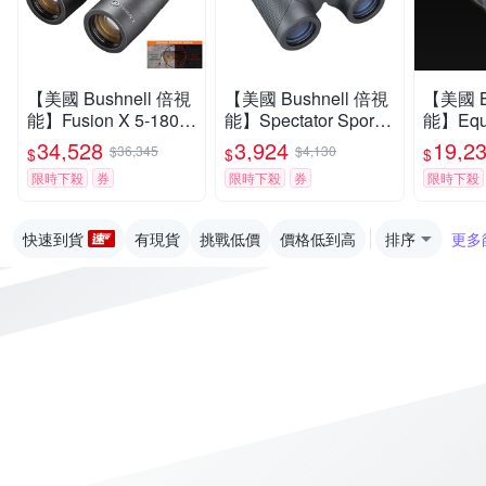
【美國 Bushnell 倍視
【美國 Bushnell 倍視
【美國 B
能】Fusion X 5-1800
能】Spectator Sport
能】Equ
碼 10x42mm 智慧顯
觀賽系列 8x32mm 中
夜系列 6
34,528
3,924
19,2
$36,345
$4,130
$
$
$
色雷射測距雙筒望遠
型免調焦雙筒望遠鏡
日夜兩
限時下殺
券
限時下殺
券
限時下殺
鏡 FX1042AD
BS1832 (公司貨)
夜視鏡 2
貨)
快速到貨
有現貨
挑戰低價
價格低到高
排序
更多