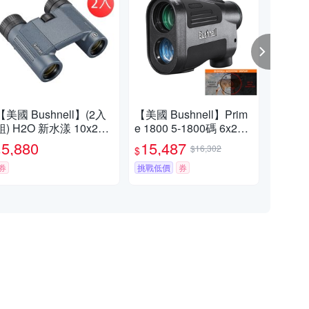
【美國 Bushnell】(2入
【美國 Bushnell】Prim
【Bu
組) H2O 新水漾 10x25m
e 1800 5-1800碼 6x24m
P 
m 防水輕便型雙筒望遠
m 智慧顯色雷射測距望
大
5,880
15,487
4,
$16,302
$
$
$
鏡 130105R
遠鏡 LP1800AD
鏡 1
券
挑戰低價
券
挑戰