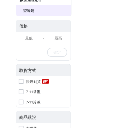
望遠鏡
價格
-
確定
取貨方式
快速到貨
7-11常溫
7-11冷凍
商品狀況