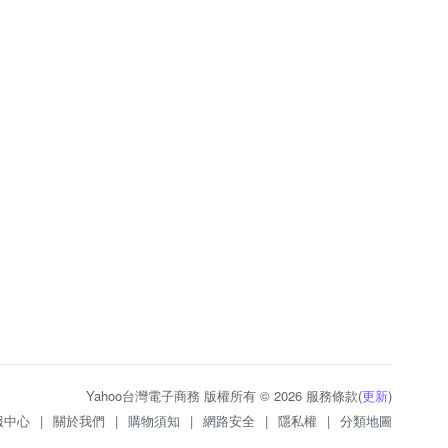
Yahoo台灣電子商務 版權所有 © 2026 服務條款(
更新
)
服中心
|
關於我們
|
購物須知
|
網路安全
|
隱私權
|
分類地圖