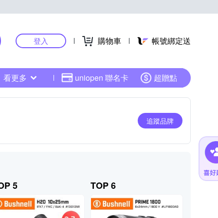
購物車
帳號綁定送
登入
看更多
uniopen 聯名卡
超贈點
追蹤品牌
OP 5
TOP 6
TOP