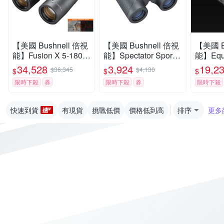
【美國 Bushnell 倍視
【美國 Bushnell 倍視
【美國 B
能】Fusion X 5-1800
能】Spectator Sport
能】Equ
碼 10x42mm 智慧顯
觀賽系列 8x32mm 中
夜系列 6
34,528
3,924
19,2
$36,345
$4,130
$
$
$
色雷射測距雙筒望遠
型免調焦雙筒望遠鏡
日夜兩
限時下殺
券
限時下殺
券
限時下殺
鏡 FX1042AD
BS1832 (公司貨)
夜視鏡 2
貨)
快速到貨
有現貨
挑戰低價
價格低到高
排序
更多