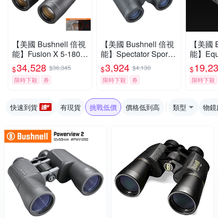
【美國 Bushnell 倍視
【美國 Bushnell 倍視
【美國 B
能】Fusion X 5-1800
能】Spectator Sport
能】Equ
碼 10x42mm 智慧顯
觀賽系列 8x32mm 中
夜系列 6
34,528
3,924
19,2
$36,345
$4,130
$
$
$
色雷射測距雙筒望遠
型免調焦雙筒望遠鏡
日夜兩
限時下殺
券
限時下殺
券
限時下殺
鏡 FX1042AD
BS1832 (公司貨)
夜視鏡 2
貨)
快速到貨
有現貨
挑戰低價
價格低到高
類型
物鏡