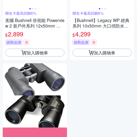
聯名卡最高回饋6%
聯名卡最高回饋6%
美國 Bushnell 倍視能 Powervie
【Bushnell】Legacy WP 經典
w 2 新戶外系列 12x50mm 大
系列 10x50mm 大口徑防水型
口徑高倍雙筒望遠鏡 PWV1250
雙筒望遠鏡 120150 (公司貨)
2,899
4,299
$
$
公司貨
挑戰低價
券
挑戰低價
券
加入購物車
加入購物車