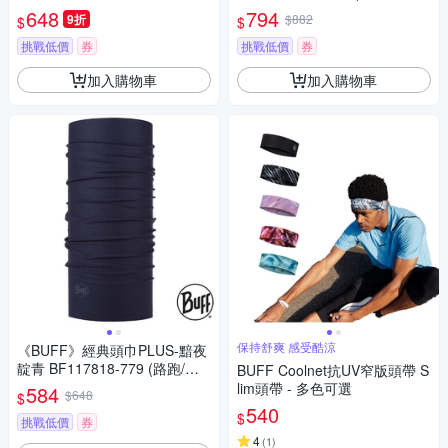
4-555 聖雅各之路授權
單車/秋冬/寒流)
648
794
9折
$882
$
$
挑戰低價
券
挑戰低價
券
加入購物車
加入購物車
保持舒爽 感受酷涼
《BUFF》經典頭巾PLUS-黯夜
靛青 BF117818-779 (路跑/健
BUFF Coolnet抗UV窄版頭帶 S
行/單車/爬山/吸濕排汗)
lim頭帶 - 多色可選
584
$648
$
540
$
挑戰低價
券
4
(
1
)