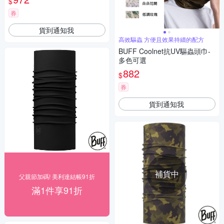
$
券
貨到通知我
高效驅蟲 方便且效果持續的配方
BUFF Coolnet抗UV驅蟲頭巾-
多色可選
882
$
券
貨到通知我
補貨中
父親節加碼! 美利達結帳91折
滿1件享91折