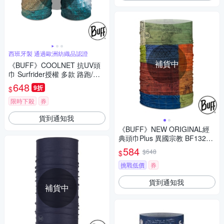
西班牙製 通過歐洲紡織品認證
補貨中
《BUFF》COOLNET 抗UV頭
巾 Surfrider授權 多款 路跑/防
曬/健行/單車/爬山/吸濕排汗/海
648
9折
$
洋
限時下殺
券
貨到通知我
《BUFF》NEW ORIGINAL經
典頭巾Plus 異國宗教 BF13275
8-555/路跑/防曬/健行/單車/爬
584
$648
$
山/吸濕排汗
挑戰低價
券
貨到通知我
補貨中