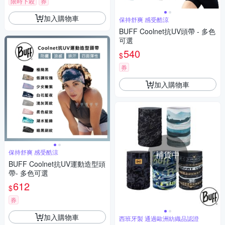
限時下殺
券
加入購物車
保持舒爽 感受酷涼
BUFF Coolnet抗UV頭帶 - 多色
可選
540
$
券
加入購物車
保持舒爽 感受酷涼
補貨中
BUFF Coolnet抗UV運動造型頭
帶- 多色可選
612
$
券
加入購物車
西班牙製 通過歐洲紡織品認證