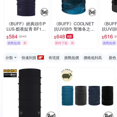
《BUFF》經典頭巾P
《BUFF》COOLNET
《BUF
LUS-黯夜靛青 BF117
抗UV頭巾 聖雅各之路
抗UV頭
818-779 (路跑/健行/單
授權 多款 路跑/防曬/
F13363
584
648
616
$648
9折
$
$
$
$
車/爬山/吸濕排汗)
健行/單車/爬山/防疫
曬/健行
挑戰低價
券
限時下殺
券
挑戰低價
疫
分類
快速到貨
有現貨
挑戰低價
價格低到高
顏色