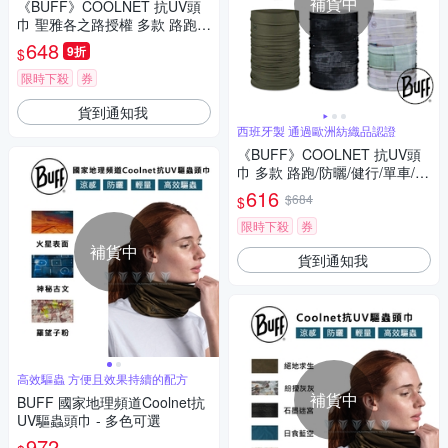
補貨中
《BUFF》COOLNET 抗UV頭
巾 聖雅各之路授權 多款 路跑/
防曬/健行/單車/爬山/防疫
648
9折
$
限時下殺
券
貨到通知我
西班牙製 通過歐洲紡織品認證
《BUFF》COOLNET 抗UV頭
巾 多款 路跑/防曬/健行/單車/爬
山/吸濕排汗/春夏
616
$684
$
限時下殺
券
補貨中
貨到通知我
高效驅蟲 方便且效果持續的配方
補貨中
BUFF 國家地理頻道Coolnet抗
UV驅蟲頭巾 - 多色可選
972