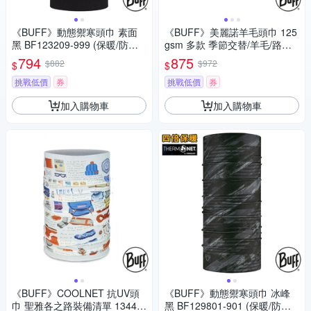
《BUFF》動態禦寒頭巾 素面
《BUFF》美麗諾羊毛頭巾 125
黑 BF123209-999 (保暖/防曬/
gsm 多款 季節交替/羊毛/路跑/
單車/秋冬/寒流)
健行/單車/爬山
794
875
$882
$972
$
$
挑戰低價
券
挑戰低價
券
加入購物車
加入購物車
《BUFF》COOLNET 抗UV頭
《BUFF》動態禦寒頭巾 冰峰
巾 聖雅各之路裝備清單 13442
黑 BF129801-901 (保暖/防曬/