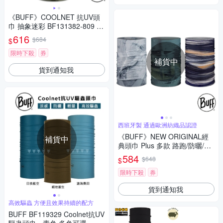
《BUFF》COOLNET 抗UV頭
巾 抽象迷彩 BF131382-809 /
路跑/防曬/健行/單車/爬山/防疫
616
$684
$
限時下殺
券
補貨中
貨到通知我
西班牙製 通過歐洲紡織品認證
《BUFF》NEW ORIGINAL經
補貨中
典頭巾 Plus 多款 路跑/防曬/健
行/單車/爬山/吸濕排汗
584
$648
$
限時下殺
券
貨到通知我
高效驅蟲 方便且效果持續的配方
BUFF BF119329 Coolnet抗UV