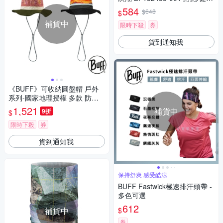
行/單車/爬山/吸濕排汗
584
$648
$
補貨中
限時下殺
券
貨到通知我
《BUFF》可收納圓盤帽 戶外
系列-國家地理授權 多款 防曬/
登山/健行/露營/單車/爬山/旅遊/
1,521
補貨中
9折
$
釣魚
限時下殺
券
貨到通知我
保持舒爽 感受酷涼
BUFF Fastwick極速排汗頭帶 -
多色可選
612
$
補貨中
券