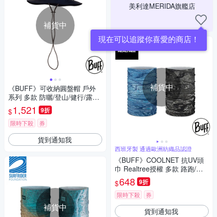
美利達MERIDA旗艦店
補貨中
現在可以追蹤你喜愛的商店！
補貨中
《BUFF》可收納圓盤帽 戶外
系列 多款 防曬/登山/健行/露營/
單車/爬山/旅遊/釣魚
1,521
9折
$
限時下殺
券
貨到通知我
西班牙製 通過歐洲紡織品認證
《BUFF》COOLNET 抗UV頭
巾 Realtree授權 多款 路跑/防
曬/健行/單車/爬山/吸濕排汗/迷
648
9折
$
彩
限時下殺
券
補貨中
貨到通知我