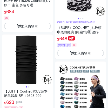
BUFF BF119328 Coolnet抗UV
頭巾 素色 多色可選
684
$
券
西班牙製 通過歐洲紡織品認證
加入購物車
《BUFF》COOLNET 抗UV頭
巾黑白經典 (路跑/防曬/健行/單
車/爬山)
648
9折
$
挑戰低價
券
加入購物車
【BUFF】Coolnet 抗UV頭巾-
酷黑印象 BF119328-999
623
$684
$