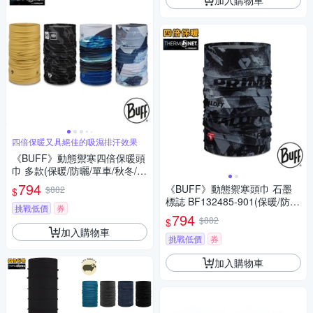
四倍保暖又具絕佳的吸濕排汗效果
《BUFF》動態禦寒四倍保暖頭
巾 多款(保暖/防曬/單車/秋冬/寒
流)
794
《BUFF》動態禦寒頭巾 石墨
$882
$
標誌 BF132485-901(保暖/防
挑戰低價
券
曬/單車/秋冬/寒流)
794
$882
$
加入購物車
挑戰低價
券
加入購物車