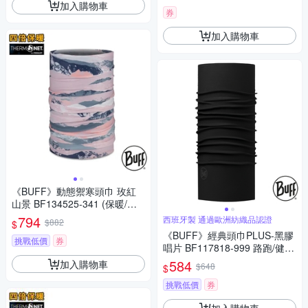
加入購物車
券
加入購物車
《BUFF》動態禦寒頭巾 玫紅
山景 BF134525-341 (保暖/防
曬/單車/秋冬/寒流)
794
西班牙製 通過歐洲紡織品認證
$882
$
《BUFF》經典頭巾PLUS-黑膠
挑戰低價
券
唱片 BF117818-999 路跑/健
行/單車/爬山/吸濕排汗
584
加入購物車
$648
$
挑戰低價
券
加入購物車