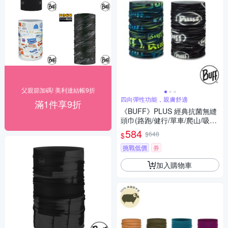
父親節加碼! 美利達結帳9折
四向彈性功能，親膚舒適
滿1件享9折
《BUFF》PLUS 經典抗菌無縫
頭巾(路跑/健行/單車/爬山/吸濕
排汗)
584
$648
$
挑戰低價
券
加入購物車