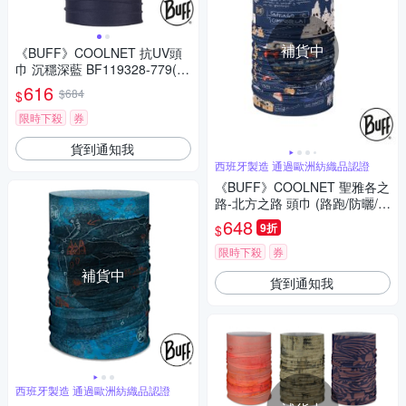
補貨中
《BUFF》COOLNET 抗UV頭
巾 沉穩深藍 BF119328-779(路
跑/防曬/健行/單車/爬山/吸濕排
616
$684
$
汗)
限時下殺
券
貨到通知我
西班牙製造 通過歐洲紡織品認證
《BUFF》COOLNET 聖雅各之
路-北方之路 頭巾 (路跑/防曬/健
行/單車/爬山/聖雅各授權)
648
9折
$
限時下殺
券
補貨中
貨到通知我
西班牙製造 通過歐洲紡織品認證