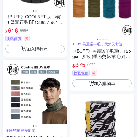
《BUFF》COOLNET 抗UV頭
巾 溫潤石墨 BF133637-901 路
跑/防曬/健行/單車/爬山/防疫
616
$684
$
挑戰低價
券
100%美麗諾羊毛，天然又舒適
加入購物車
《BUFF》美麗諾羊毛頭巾 125
gsm 多款 (季節交替/羊毛/路跑/
健行/單車/爬山)
875
$972
$
挑戰低價
券
加入購物車
保持舒爽 感受酷涼