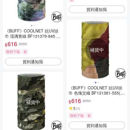
貨到通知我
《BUFF》COOLNET 抗UV頭
巾 琉璃青綠 BF131379-845 路
跑/防曬/健行/單車/爬山/防疫
616
$684
$
補貨中
限時下殺
券
貨到通知我
《BUFF》COOLNET 抗UV頭
巾 色塊交織 BF131381-555(路
跑/防曬/健行/單車/爬山/防疫)
616
$684
$
補貨中
5
(
1
)
限時下殺
券
貨到通知我