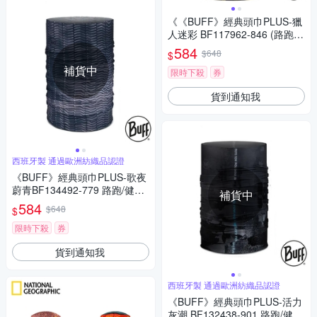
《《BUFF》經典頭巾PLUS-獵
人迷彩 BF117962-846 (路跑/
健行/單車/爬山/吸濕排汗)
584
$648
$
補貨中
限時下殺
券
貨到通知我
西班牙製 通過歐洲紡織品認證
《BUFF》經典頭巾PLUS-歌夜
蔚青BF134492-779 路跑/健行/
補貨中
單車/爬山/吸濕排汗
584
$648
$
限時下殺
券
貨到通知我
西班牙製 通過歐洲紡織品認證
《BUFF》經典頭巾PLUS-活力
灰潮 BF132438-901 路跑/健