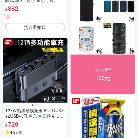
驅蟲頭巾 - 素色 多色可選
882
$
券
貨到通知我
商品折價券
100元
127W點煙器擴充座 PD+QC3.0
+2USB+3孔車充 車充擴充 USB
車用充電器
729
$
4.8
(
13
)