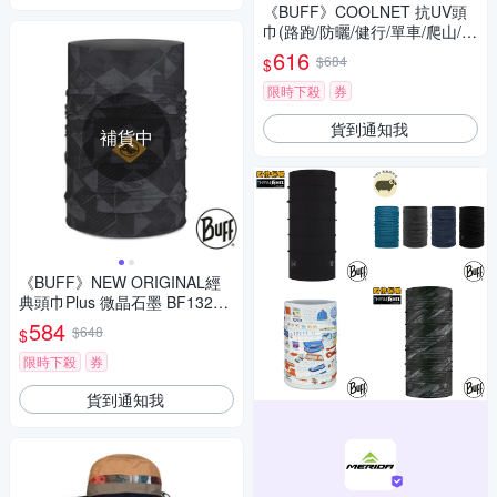
《BUFF》COOLNET 抗UV頭
巾(路跑/防曬/健行/單車/爬山/吸
濕排汗)
616
$684
$
限時下殺
券
貨到通知我
補貨中
《BUFF》NEW ORIGINAL經
典頭巾Plus 微晶石墨 BF13243
1-901/路跑/防曬/健行/單車/爬
584
$648
$
山/吸濕排汗
限時下殺
券
貨到通知我