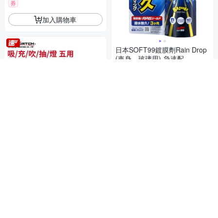
券
加入購物車
日本SOFT99鍍膜劑Rain Drop
(車身、玻璃用)-急速配
556
$
4.8
(
10
)
券
加入購物車
吸/充/吹/抽/燈/輕 超強六合一
【安伯特】百變旋轉手持無線
車用吸塵器 (國家認證 一年保
固) 汽車吸塵器 無線吸塵器 車
518
$
載吸塵器 車家兩用-快
5
(
1
)
加入購物車