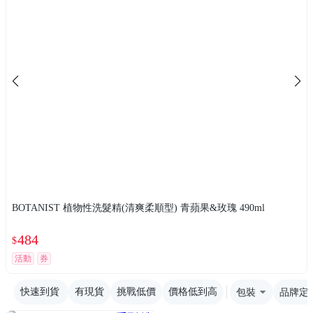
BOTANIST 植物性洗髮精(清爽柔順型) 青蘋果&玫瑰 490ml
484
$
活動
券
快速到貨
有現貨
挑戰低價
價格低到高
包裝
品牌定