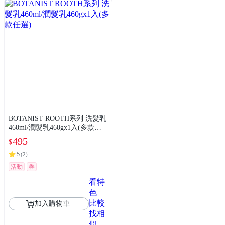
BOTANIST ROOTH系列 洗髮乳
460ml/潤髮乳460gx1入(多款任
選)
495
$
5
(
2
)
活動
券
看特
色
比較
加入購物車
找相
似