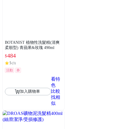
BOTANIST 植物性洗髮精(清爽
柔順型) 青蘋果&玫瑰 490ml
484
$
5
(
3
)
活動
券
看特
色
比較
加入購物車
找相
似