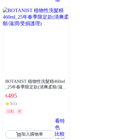
BOTANIST 植物性洗髮精460ml
_25年春季限定款(清爽柔順/滋
潤/受損護理)
495
$
5
(
1
)
活動
券
看特
色
比較
加入購物車