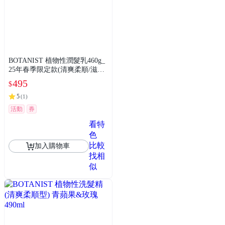
BOTANIST 植物性潤髮乳460g_
25年春季限定款(清爽柔順/滋潤/
受損護理)
495
$
5
(
1
)
活動
券
看特
色
比較
加入購物車
找相
似