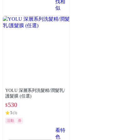
找相
似
YOLU 深層系列洗髮精/潤髮乳/
護髮膜 (任選)
530
$
5
(
3
)
活動
券
看特
色