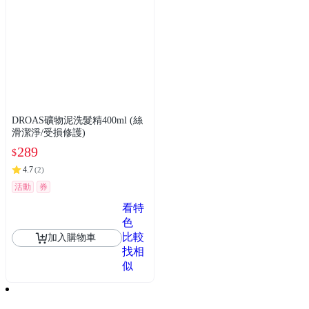
DROAS礦物泥洗髮精400ml (絲
滑潔淨/受損修護)
289
$
4.7
(
2
)
活動
券
看特
色
比較
加入購物車
找相
似