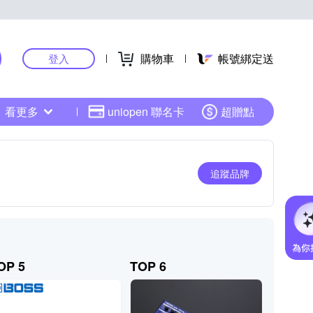
購物車
帳號綁定送
登入
看更多
uniopen 聯名卡
超贈點
追蹤品牌
OP 5
TOP 6
TOP