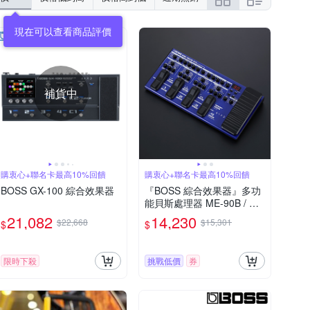
補貨中
購衷心+聯名卡最高10%回饋
購衷心+聯名卡最高10%回饋
BOSS GX-100 綜合效果器
『BOSS 綜合效果器』多功
能貝斯處理器 ME-90B / 公
司貨二年保固
21,082
14,230
$22,668
$15,301
$
$
限時下殺
挑戰低價
券