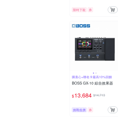
限時下殺
券
購衷心+聯名卡最高10%回饋
BOSS GX-10 綜合效果器
13,684
$14,713
$
挑戰低價
券