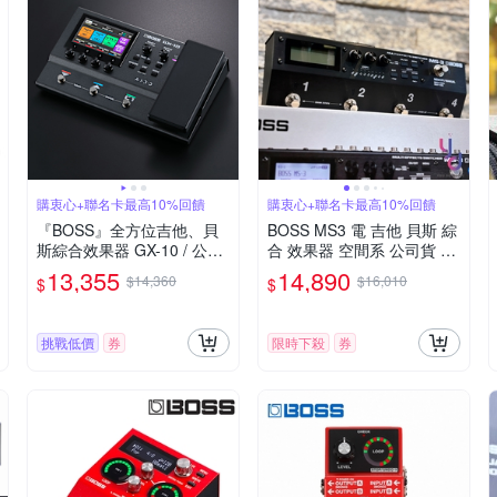
購衷心+聯名卡最高10%回饋
購衷心+聯名卡最高10%回饋
『BOSS』全方位吉他、貝
BOSS MS3 電 吉他 貝斯 綜
斯綜合效果器 GX-10 / 公司
合 效果器 空間系 公司貨 五
貨保固
年保固
13,355
14,890
$14,360
$16,010
$
$
挑戰低價
券
限時下殺
券