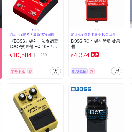
購衷心+聯名卡最高10%回饋
購衷心+聯名卡最高10%回饋
『BOSS』樂句、節奏循環
BOSS RC-1 樂句循環 效果
LOOP效果器 RC-10R / 公
器
司貨保固
10,584
4,374
$11,380
9折
$
$
限時下殺
券
挑戰低價
券
補貨中