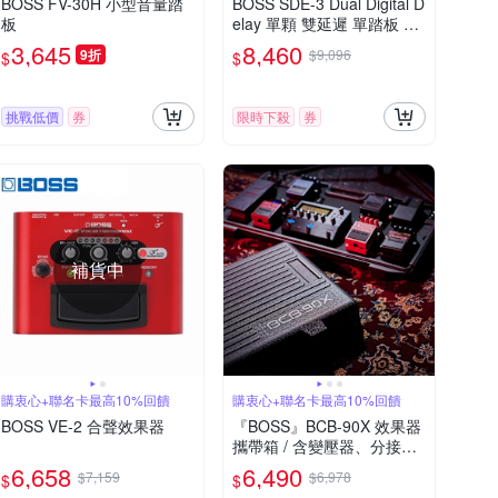
BOSS FV-30H 小型音量踏
BOSS SDE-3 Dual Digital D
板
elay 單顆 雙延遲 單踏板 效
果器 公司貨 五年保固
3,645
8,460
9折
$9,096
$
$
挑戰低價
券
限時下殺
券
補貨中
購衷心+聯名卡最高10%回饋
購衷心+聯名卡最高10%回饋
BOSS VE-2 合聲效果器
『BOSS』BCB-90X 效果器
攜帶箱 / 含變壓器、分接線 /
公司貨
6,658
6,490
$7,159
$6,978
$
$