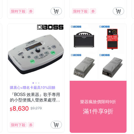
限時下殺
券
限時下殺
券
購衷心+聯名卡最高10%回饋
『BOSS 效果器』歌手專用
的小型便攜人聲效果處理器
樂器瘋搶價限時9折
VE-5 白色款 / 公司貨保固
8,630
$9,279
$
滿1件享9折
限時下殺
券