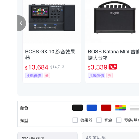
BOSS GX-10 綜合效果
BOSS Katana Mini 吉
器
擴大音箱
13,684
3,339
$14,713
9折
$
$
挑戰低價
券
挑戰低價
券
顏色
效果器
音箱
琴袋/琴
類型
45 筆結果
依分類篩選