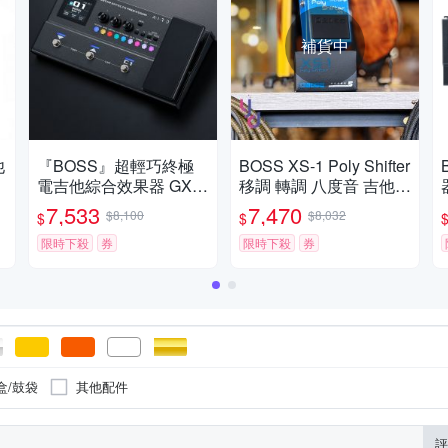
補貨中
他
『BOSS』超輕巧終極
BOSS XS-1 Poly Shifter
電吉他綜合效果器 GX-1
移調 轉調 八度音 吉他
/ 公司貨保固
效果器 5年保固 公司貨
7,533
7,470
$8,100
$8,032
$
$
限時下殺
券
限時下殺
券
盒/鼓袋
其他配件
評