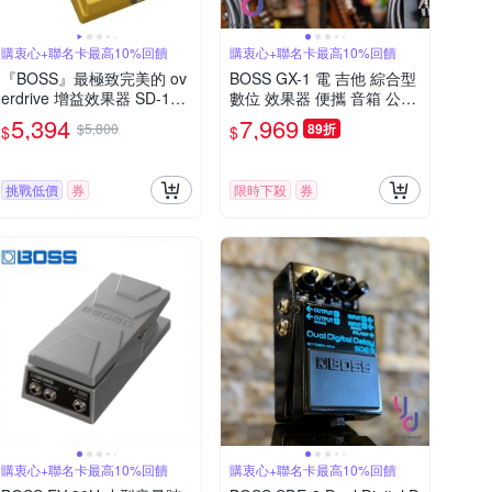
購衷心+聯名卡最高10%回饋
購衷心+聯名卡最高10%回饋
『BOSS』最極致完美的 ov
BOSS GX-1 電 吉他 綜合型
erdrive 增益效果器 SD-1W
數位 效果器 便攜 音箱 公司
/ 公司貨
貨 五年保固
5,394
7,969
$5,800
89折
$
$
挑戰低價
券
限時下殺
券
購衷心+聯名卡最高10%回饋
購衷心+聯名卡最高10%回饋