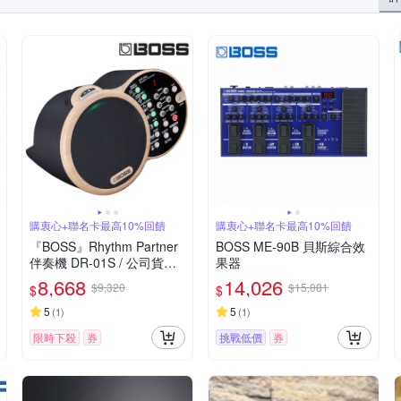
購衷心+聯名卡最高10%回饋
購衷心+聯名卡最高10%回饋
『BOSS』Rhythm Partner
BOSS ME-90B 貝斯綜合效
伴奏機 DR-01S / 公司貨保
果器
固
8,668
14,026
$9,320
$15,081
$
$
5
5
(
1
)
(
1
)
限時下殺
券
挑戰低價
券