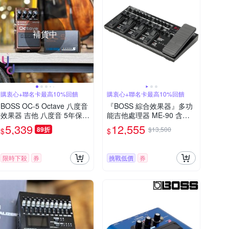
補貨中
購衷心+聯名卡最高10%回饋
購衷心+聯名卡最高10%回饋
BOSS OC-5 Octave 八度音
『BOSS 綜合效果器』多功
效果器 吉他 八度音 5年保固
能吉他處理器 ME-90 含整
公司貨
流器 / 公司貨二年保固
5,339
12,555
89折
$13,500
$
$
限時下殺
券
挑戰低價
券