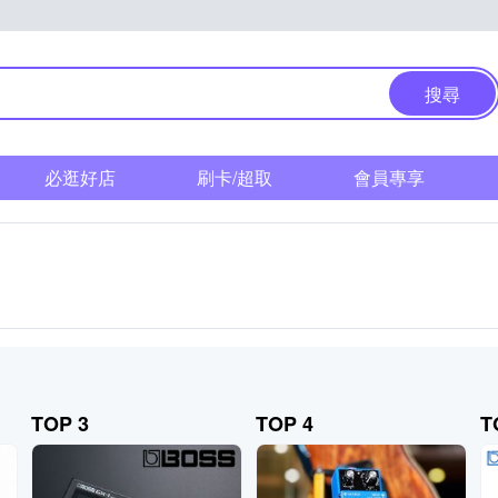
搜尋
必逛好店
刷卡/超取
會員專享
TOP 3
TOP 4
T