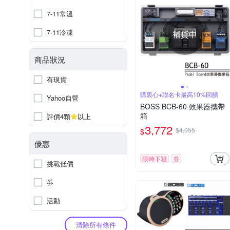
7-11常溫
7-11冷凍
補貨中
商品狀況
有現貨
購衷心+聯名卡最高10%回饋
Yahoo自營
BOSS BCB-60 效果器攜帶
箱
評價4顆
以上
3,772
$4,055
$
優惠
限時下殺
券
挑戰低價
券
活動
清除所有條件