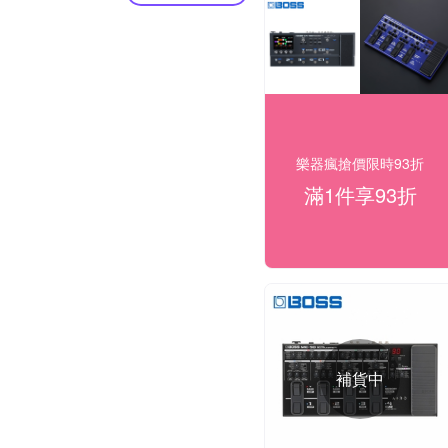
樂器瘋搶價限時93折
滿1件享93折
補貨中