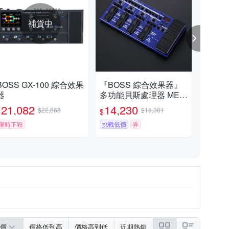
補貨中
BOSS GX-100 綜合效果
『BOSS 綜合效果器』
BO
器
多功能貝斯處理器 ME-9
攜
0B / 公司貨二年保固
21,082
14,230
3,
$22,668
$15,301
$
$
$
限時下殺
挑戰低價
券
限時
價
價格低到高
價格高到低
近期熱銷