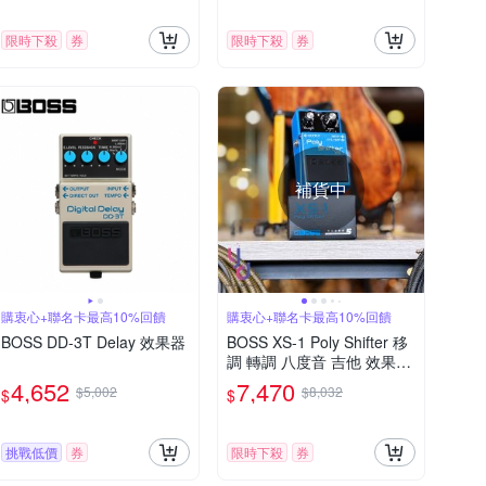
限時下殺
券
限時下殺
券
補貨中
購衷心+聯名卡最高10%回饋
購衷心+聯名卡最高10%回饋
BOSS DD-3T Delay 效果器
BOSS XS-1 Poly Shifter 移
調 轉調 八度音 吉他 效果器
5年保固 公司貨
4,652
7,470
$5,002
$8,032
$
$
挑戰低價
券
限時下殺
券