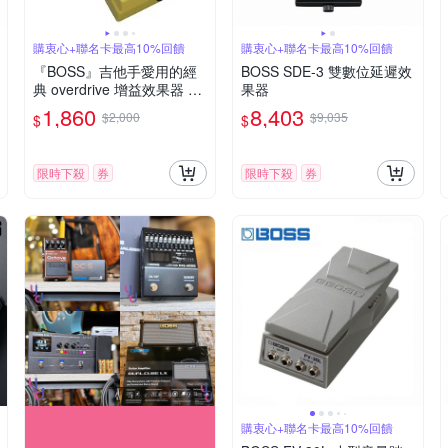
購衷心+聯名卡最高10%回饋
購衷心+聯名卡最高10%回饋
『BOSS』吉他手愛用的經
BOSS SDE-3 雙數位延遲效
典 overdrive 增益效果器 SD
果器
-1 / 公司貨
1,860
8,403
$2,000
$9,035
$
$
限時下殺
券
限時下殺
券
購衷心+聯名卡最高10%回饋