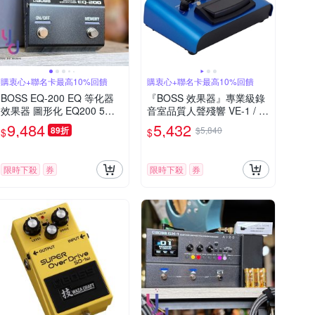
購衷心+聯名卡最高10%回饋
購衷心+聯名卡最高10%回饋
BOSS EQ-200 EQ 等化器
『BOSS 效果器』專業級錄
效果器 圖形化 EQ200 5年
音室品質人聲殘響 VE-1 / 公
保固 公司貨
司貨保固
9,484
5,432
89折
$5,840
$
$
限時下殺
券
限時下殺
券