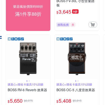
BOSS FV-30L 小型音量踏
板
樂器瘋搶價限時88折
3,645
9折
$
滿1件享88折
挑戰低價
券
補貨中
購衷心+聯名卡最高10%回饋
購衷心+聯名卡最高10%回饋
BOSS RV-6 Reverb 效果器
BOSS OC-5 八度音效果器
5,650
5,408
$6,075
$5,815
$
$