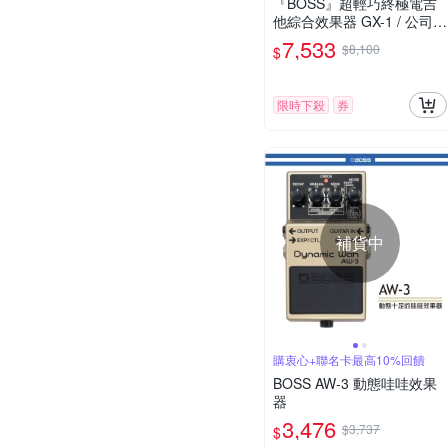
『BOSS』超輕巧終極電吉
他綜合效果器 GX-1 / 公司貨
保固
7,533
$8,100
$
限時下殺
券
補貨中
購衷心+聯名卡最高10%回饋
BOSS AW-3 動態哇哇效果
器
3,476
$3,737
$