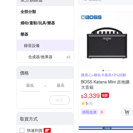
全部分類
婦幼/童鞋/玩具/樂器
樂器
錄音設備
合成器/效果器
45
價格
購衷心+聯名卡最高10%回饋
BOSS Katana Mini 吉他擴
-
大音箱
3,339
9折
$
確定
5
(
1
)
挑戰低價
券
取貨方式
快速到貨