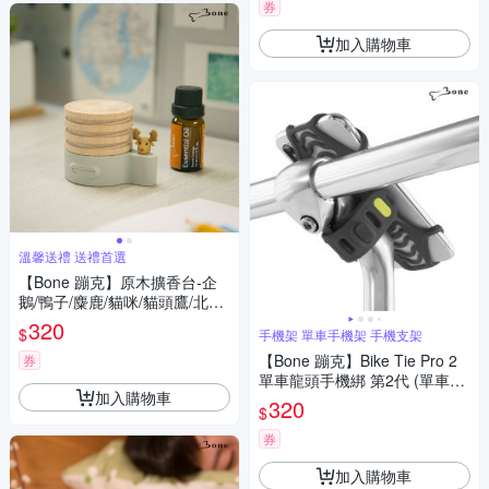
券
加入購物車
溫馨送禮 送禮首選
【Bone 蹦克】原木擴香台-企
鵝/鴨子/麋鹿/貓咪/貓頭鷹/北極
熊/薑餅人(香氛小幫手 香氛 精
320
$
手機架 單車手機架 手機支架
油 療癒小物 溫馨送禮 送禮首
選)
【Bone 蹦克】Bike Tie Pro 2
券
單車龍頭手機綁 第2代 (單車周
加入購物車
邊 手機周邊 自行車手機支架 手
320
$
機架)
券
加入購物車