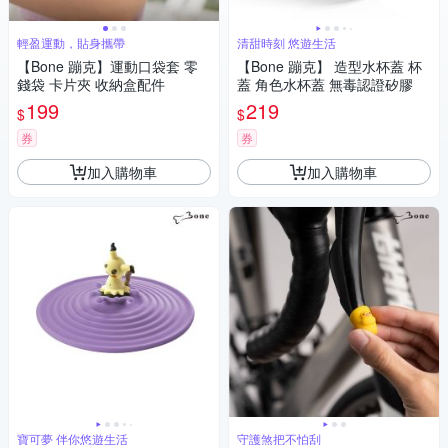
輕盈運動，貼身攜帶
清甜時刻 悠遊生活
【Bone 蹦克】運動口袋套 零
【Bone 蹦克】 造型水杯蓋 杯
錢袋 卡片夾 收納盒配件
蓋 角色水杯蓋 無毒認證矽膠
199
219
$
$
券
券
加入購物車
加入購物車
寶可夢 伴你悠遊生活
守護煞把不怕刮