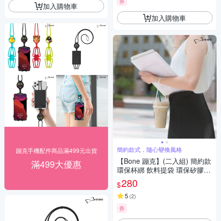
券
加入購物車
加入購物車
簡約款式，隨心變換風格
蹦克手機配件商品滿499元出貨
【Bone 蹦克】(二入組) 簡約款
滿499大優惠
環保杯綁 飲料提袋 環保矽膠飲
料袋
280
$
5
(
2
)
券