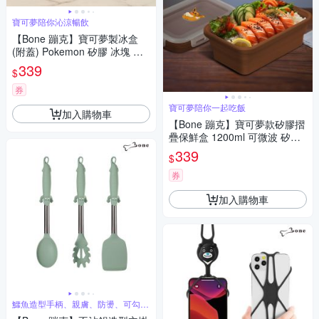
寶可夢陪你沁涼暢飲
【Bone 蹦克】寶可夢製冰盒
(附蓋) Pokemon 矽膠 冰塊 大
容量設計 百變怪 耿鬼 胖丁
339
$
券
寶可夢陪你一起吃飯
加入購物車
【Bone 蹦克】寶可夢款矽膠摺
疊保鮮盒 1200ml 可微波 矽膠
保鮮盒 摺疊保鮮盒
339
$
券
加入購物車
鱷魚造型手柄、親膚、防燙、可勾掛
可站立