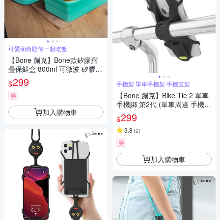
可愛萌角陪你一起吃飯
【Bone 蹦克】Bone款矽膠摺
疊保鮮盒 800ml 可微波 矽膠保
鮮盒 摺疊保鮮盒
299
$
手機架 單車手機架 手機支架
【Bone 蹦克】Bike Tie 2 單車
券
手機綁 第2代 (單車周邊 手機周
加入購物車
邊 自行車手機支架 手機架)
299
$
3.8
(
2
)
券
加入購物車