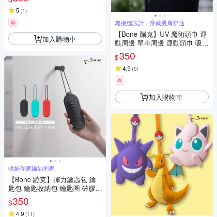
5
(
1
)
券
無接縫設計，穿戴親膚舒適
【Bone 蹦克】UV 魔術頭巾 運
加入購物車
動周邊 單車周邊 運動頭巾 吸汗
防曬
350
$
4.9
(
9
)
券
加入購物車
收納你家鑰匙的家
【Bone 蹦克】彈力鑰匙包 鑰
匙包 鑰匙收納包 鑰匙圈 矽膠鑰
匙包 鑰匙收納
350
$
4.9
(
11
)