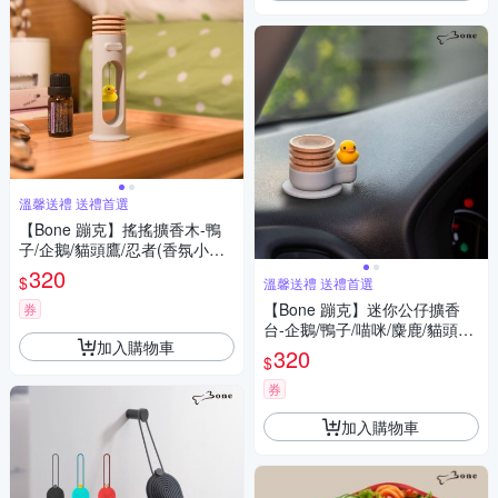
溫馨送禮 送禮首選
【Bone 蹦克】搖搖擴香木-鴨
子/企鵝/貓頭鷹/忍者(香氛小幫
手 擴香石 香氛 精油 療癒小物
320
$
溫馨送禮 送禮首選
溫馨送禮 送禮首選)
【Bone 蹦克】迷你公仔擴香
券
台-企鵝/鴨子/喵咪/麋鹿/貓頭鷹
加入購物車
(香氛小幫手 香氛 精油 療癒小
320
$
物 溫馨送禮 送禮首選)
券
加入購物車