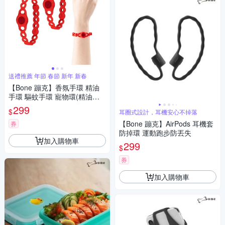
送禮推薦 年節 春節 新年 新春
【Bone 蹦克】香氛手環 精油
手環 驅蚊手環 寵物環(精油需
自備或加購)
299
$
耳圈式設計，耳機安心不掉落
【Bone 蹦克】AirPods 耳機套
券
防掉環 運動跑步防丟失
加入購物車
299
$
券
加入購物車