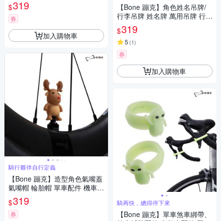
背帶 吊繩
319
$
【Bone 蹦克】角色姓名吊牌/
行李吊牌 姓名牌 萬用吊牌 行李
券
標籤 書包吊牌 行李箱掛牌 託運
319
$
吊牌 旅行配件
加入購物車
5
(
1
)
券
加入購物車
騎行夥伴自行定義
【Bone 蹦克】造型角色氣嘴蓋
氣嘴帽 輪胎帽 單車配件 機車配
件 汽車配件 通用各種氣嘴
319
$
騎再快，總得停下來
【Bone 蹦克】單車煞車綁帶、
券