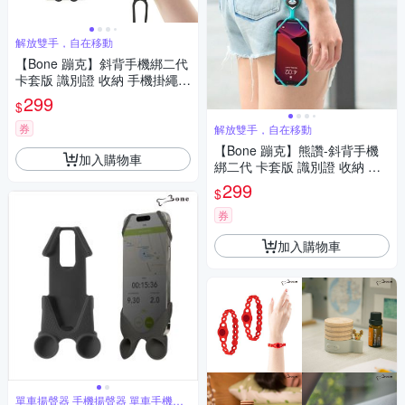
解放雙手，自在移動
【Bone 蹦克】斜背手機綁二代
卡套版 識別證 收納 手機掛繩背
帶 吊繩
299
$
券
解放雙手，自在移動
【Bone 蹦克】熊讚-斜背手機
加入購物車
綁二代 卡套版 識別證 收納 手
機掛繩背帶 吊繩
299
$
券
加入購物車
單車揚聲器 手機揚聲器 單車手機擴