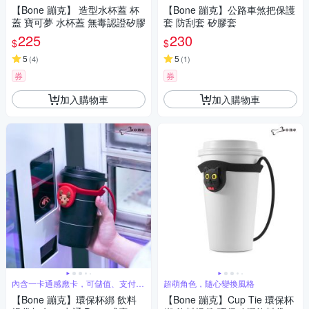
【Bone 蹦克】 造型水杯蓋 杯
【Bone 蹦克】公路車煞把保護
蓋 寶可夢 水杯蓋 無毒認證矽膠
套 防刮套 矽膠套
225
230
$
$
5
5
(
4
)
(
1
)
券
券
加入購物車
加入購物車
內含一卡通感應卡，可儲值、支付、
超萌角色，隨心變換風格
搭車
【Bone 蹦克】環保杯綁 飲料
【Bone 蹦克】Cup Tie 環保杯