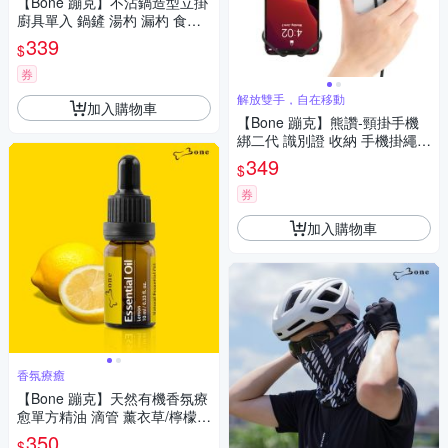
【Bone 蹦克】不沾鍋造型立掛
廚具單入 鍋鏟 湯杓 漏杓 食品
級耐高溫
339
$
券
解放雙手，自在移動
加入購物車
【Bone 蹦克】熊讚-頸掛手機
綁二代 識別證 收納 手機掛繩背
帶 吊繩
349
$
券
加入購物車
香氛療癒
【Bone 蹦克】天然有機香氛療
愈單方精油 滴管 薰衣草/檸檬/
香茅檸檬 10ml
350
$