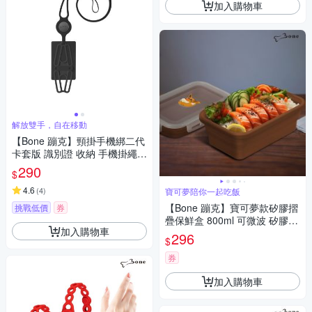
加入購物車
解放雙手，自在移動
【Bone 蹦克】頸掛手機綁二代
卡套版 識別證 收納 手機掛繩背
帶 吊繩
290
$
4.6
(
4
)
寶可夢陪你一起吃飯
【Bone 蹦克】寶可夢款矽膠摺
挑戰低價
券
疊保鮮盒 800ml 可微波 矽膠保
加入購物車
鮮盒 摺疊保鮮盒
296
$
券
加入購物車