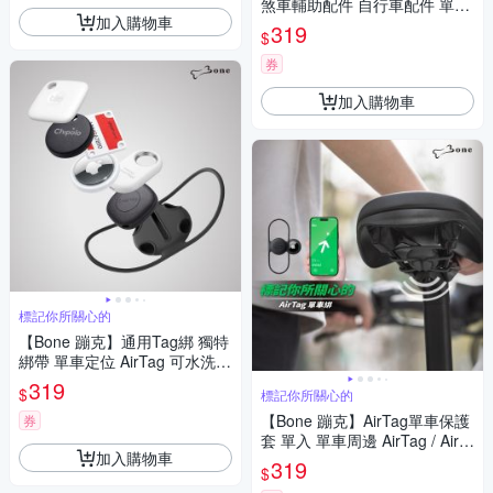
煞車輔助配件 自行車配件 單車
加入購物車
周邊配件
319
$
券
加入購物車
標記你所關心的
【Bone 蹦克】通用Tag綁 獨特
綁帶 單車定位 AirTag 可水洗
環保矽膠 自行車Tag
319
$
標記你所關心的
【Bone 蹦克】AirTag單車保護
券
套 單入 單車周邊 AirTag / AirT
加入購物車
ag保護套 定位 運動周邊 (不含
319
$
AirTag / AirTag 2)