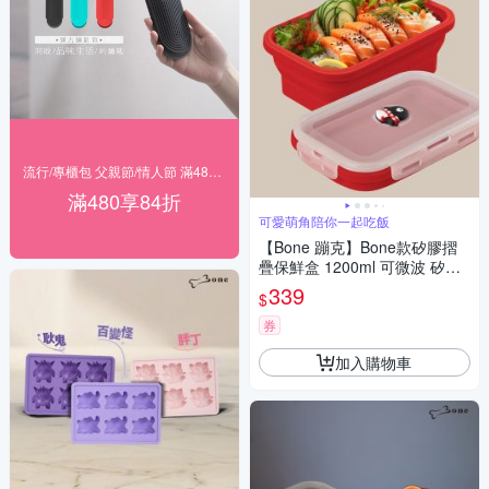
流行/專櫃包 父親節/情人節 滿480享84折
滿480享84折
可愛萌角陪你一起吃飯
【Bone 蹦克】Bone款矽膠摺
疊保鮮盒 1200ml 可微波 矽膠
保鮮盒 摺疊保鮮盒
339
$
券
加入購物車