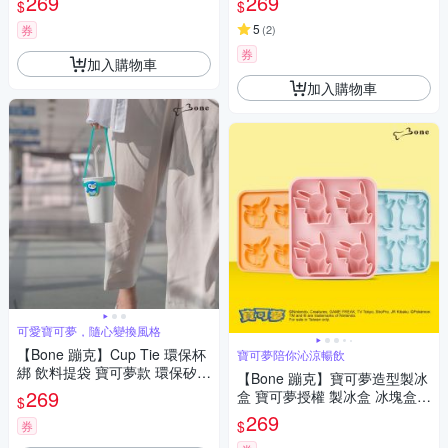
269
269
$
$
5
券
(
2
)
券
加入購物車
加入購物車
可愛寶可夢，隨心變換風格
【Bone 蹦克】Cup Tie 環保杯
寶可夢陪你沁涼暢飲
綁 飲料提袋 寶可夢款 環保矽膠
【Bone 蹦克】寶可夢造型製冰
飲料袋
269
盒 寶可夢授權 製冰盒 冰塊盒
$
製冰
269
$
券