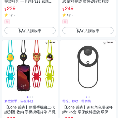
提袋杯套 一卡通iPass 感應版
綁 飲料提袋 環保矽膠飲料袋
手提 杯袋
239
249
$
$
5
4
(
1
)
(
1
)
券
券
加入購物車
加入購物車
解放雙手，自在移動
秒提、秒收、秒切換
【Bone 蹦克】頸掛手機綁二代
【Bone 蹦克】趣味角色環保杯
識別證 收納 手機掛繩背帶 吊繩
綁2 杯套 環保飲料提袋 環保杯
袋 傘繩杯套 飲料杯袋 飲料袋