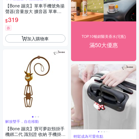
音
【Bone 蹦克】單車手機號角揚
聲器(音量放大 擴音器 單車周
邊 揚聲器)
319
$
券
TOP.10暢銷醫美香水(宅配)
加入購物車
滿50大優惠
解放雙手，自在移動
【Bone 蹦克】寶可夢款頸掛手
機綁二代 識別證 收納 手機掛繩
輕鬆成為可愛焦點