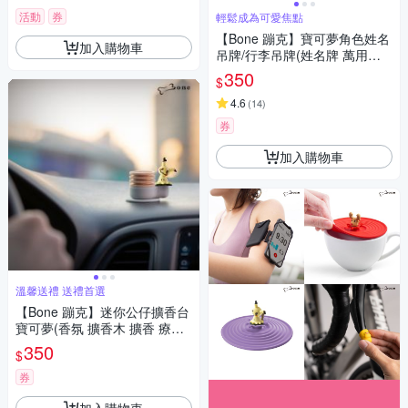
活動
券
輕鬆成為可愛焦點
【Bone 蹦克】寶可夢角色姓名
加入購物車
吊牌/行李吊牌(姓名牌 萬用吊
牌 行李標籤 書包吊牌 行李箱掛
350
$
牌 託運吊牌 旅行配件)
4.6
(
14
)
券
加入購物車
溫馨送禮 送禮首選
【Bone 蹦克】迷你公仔擴香台
寶可夢(香氛 擴香木 擴香 療癒
公仔 溫馨送禮 送禮首選)
350
$
券
加入購物車