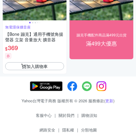
無電環保擴音座
【Bone 蹦克】通用手機號角揚
蹦克手機配件商品滿499元出貨
聲器 立架 音量放大 擴音器
滿499大優惠
369
$
券
加入購物車
Yahoo台灣電子商務 版權所有 © 2026 服務條款(
更新
)
客服中心
|
關於我們
|
購物須知
網路安全
|
隱私權
|
分類地圖