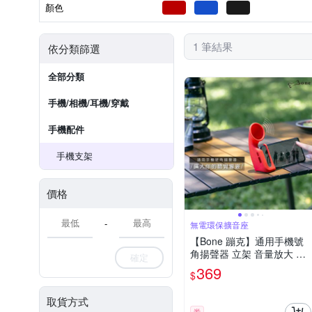
顏色
1 筆結果
依分類篩選
全部分類
手機/相機/耳機/穿戴
手機配件
手機支架
價格
-
無電環保擴音座
【Bone 蹦克】通用手機號
角揚聲器 立架 音量放大 擴
確定
音器
369
$
取貨方式
券