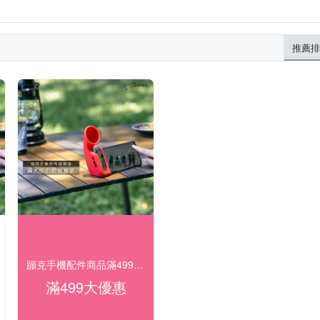
推薦排
蹦克手機配件商品滿499元出貨
滿499大優惠