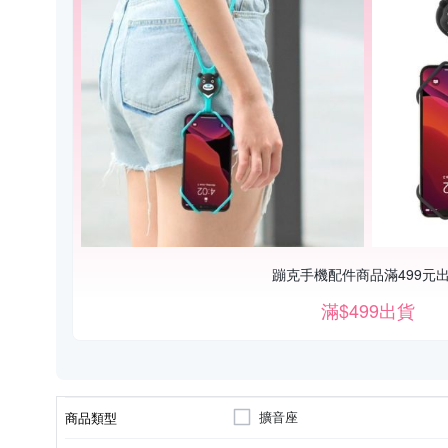
蹦克手機配件商品滿499元
滿$499出貨
擴音座
商品類型