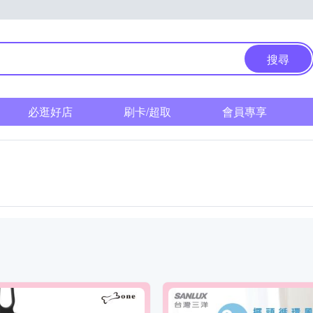
搜尋
必逛好店
刷卡/超取
會員專享