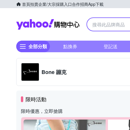
首頁
拍賣
企業/大宗採購入口
合作招商
App下載
Yahoo購物中心
全部分類
點換券
登記送
Bone 蹦克
限時活動
限時優惠，立即搶購