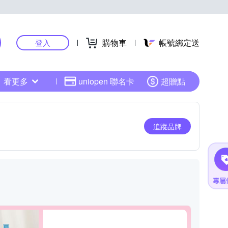
購物車
帳號綁定送
登入
看更多
uniopen 聯名卡
超贈點
追蹤品牌