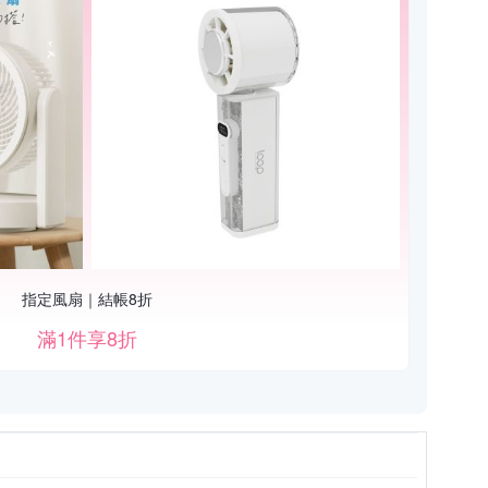
指定風扇｜結帳8折
滿1件享8折