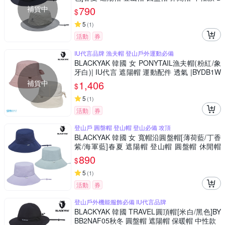
YCB1NAF01
補貨中
790
$
5
(
1
)
活動
券
IU代言品牌 漁夫帽 登山戶外運動必備
BLACKYAK 韓國 女 PONYTAIL漁夫帽(粉紅/象
牙白)| IU代言 遮陽帽 運動配件 透氣 |BYDB1W
AF02
補貨中
1,406
$
5
(
1
)
活動
券
登山戶 圓盤帽 登山帽 登山必備 攻頂
BLACKYAK 韓國 女 寬帽沿圓盤帽[薄荷藍/丁香
紫/海軍藍]春夏 遮陽帽 登山帽 圓盤帽 休閒帽
女性款 BYCB1WAF03
890
$
5
(
1
)
活動
券
登山戶外機能服飾必備 IU代言品牌
BLACKYAK 韓國 TRAVEL圓頂帽[米白/黑色]BY
BB2NAF05秋冬 圓盤帽 遮陽帽 保暖帽 中性款