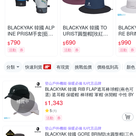
BLACKYAK 韓國 ALP
BLACKYAK 韓國 TO
BLACK
INE PRISM手套[藍色/
URIST圓盤帽[玫紅色/
RE B
淺卡其]春夏 防曬手套
碳灰/海軍藍]BYBB2N
(三色可
790
690
990
$
$
$
運動手套 中性款 BYC
AF03 秋冬 遮陽帽 圓
暖帽 漁
活動
券
活動
券
活動
券
B1NAN01
盤帽 保暖帽 中性款
性 BYC
分類
快速到貨
有現貨
挑戰低價
價格低到高
顏色
登山戶外機能 保暖必備 IU代言品牌
BLACKYAK 韓國 RIB FLAP遮耳棒球帽(兩色可
選) 遮耳帽 保暖帽 棒球帽 軍帽 休閒帽 中性 BY
DB2NAG04
補貨中
1,343
$
5
(
1
)
活動
券
登山戶外機能 保暖必備 IU代言品牌
BLACKYAK 韓國 GORE BRIM防水圓盤帽(三色