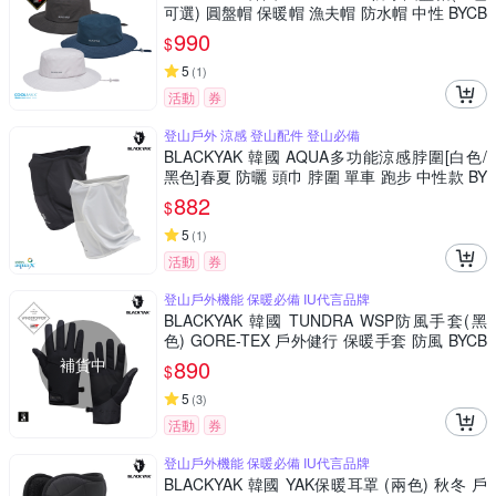
可選) 圓盤帽 保暖帽 漁夫帽 防水帽 中性 BYCB
2NAH01
990
$
5
(
1
)
活動
券
登山戶外 涼感 登山配件 登山必備
BLACKYAK 韓國 AQUA多功能涼感脖圍[白色/
黑色]春夏 防曬 頭巾 脖圍 單車 跑步 中性款 BY
DB1NAP01
882
$
5
(
1
)
活動
券
登山戶外機能 保暖必備 IU代言品牌
BLACKYAK 韓國 TUNDRA WSP防風手套(黑
色) GORE-TEX 戶外健行 保暖手套 防風 BYCB
2NAN02
補貨中
890
$
5
(
3
)
活動
券
登山戶外機能 保暖必備 IU代言品牌
BLACKYAK 韓國 YAK保暖耳罩 (兩色) 秋冬 戶