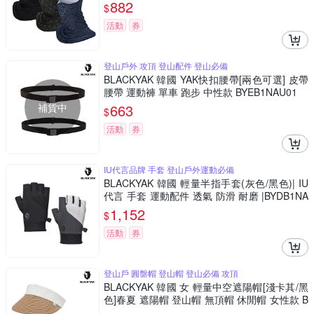
AP02
882
$
活動
券
登山戶外 攻頂 登山配件 登山必備
BLACKYAK 韓國 YAK快扣腰帶[兩色可選] 皮帶
腰帶 運動褲 單車 跑步 中性款 BYEB1NAU01
補貨中
663
$
活動
券
IU代言品牌 手套 登山戶外運動必備
BLACKYAK 韓國 輕量半指手套(灰色/黑色)| IU
代言 手套 運動配件 透氣 防滑 耐磨 |BYDB1NA
N04
1,152
$
活動
券
登山戶 圓盤帽 登山帽 登山必備 攻頂
BLACKYAK 韓國 女 輕量中空遮陽帽[淺卡其/黑
色]春夏 遮陽帽 登山帽 無頂帽 休閒帽 女性款 B
YCB1WAG01