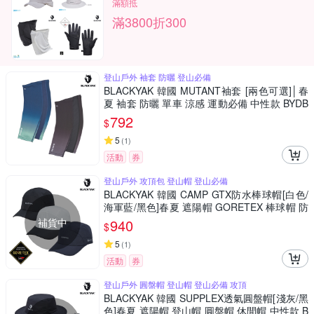
滿額抵
滿3800折300
登山戶外 袖套 防曬 登山必備
BLACKYAK 韓國 MUTANT袖套 [兩色可選]│春
夏 袖套 防曬 單車 涼感 運動必備 中性款 BYDB
1NAM02
792
$
5
(
1
)
活動
券
登山戶外 攻頂包 登山帽 登山必備
BLACKYAK 韓國 CAMP GTX防水棒球帽[白色/
海軍藍/黑色]春夏 遮陽帽 GORETEX 棒球帽 防
水帽 中性款 BYCB1NAH02
補貨中
940
$
5
(
1
)
活動
券
登山戶外 圓盤帽 登山帽 登山必備 攻頂
BLACKYAK 韓國 SUPPLEX透氣圓盤帽[淺灰/黑
色]春夏 遮陽帽 登山帽 圓盤帽 休閒帽 中性款 B