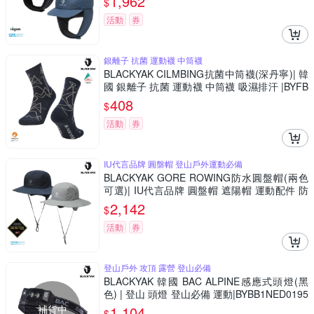
1,962
$
活動
券
銀離子 抗菌 運動襪 中筒襪
BLACKYAK CILMBING抗菌中筒襪(深丹寧)| 韓
國 銀離子 抗菌 運動襪 中筒襪 吸濕排汗 |BYFB
1NAB01
408
$
活動
券
IU代言品牌 圓盤帽 登山戶外運動必備
BLACKYAK GORE ROWING防水圓盤帽(兩色
可選)| IU代言品牌 圓盤帽 遮陽帽 運動配件 防
水 |BYEB2NAH03
2,142
$
活動
券
登山戶外 攻頂 露營 登山必備
BLACKYAK 韓國 BAC ALPINE感應式頭燈(黑
色) | 登山 頭燈 登山必備 運動|BYBB1NED0195
-F
補貨中
1,104
$