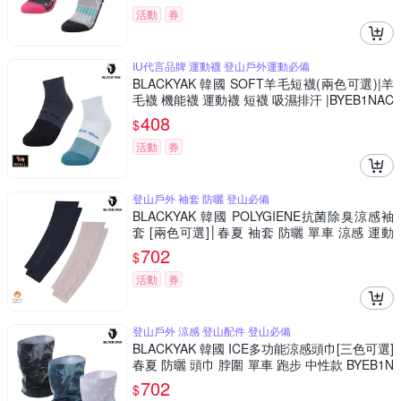
活動
券
IU代言品牌 運動襪 登山戶外運動必備
BLACKYAK 韓國 SOFT羊毛短襪(兩色可選)|羊
毛襪 機能襪 運動襪 短襪 吸濕排汗 |BYEB1NAC
01
408
$
活動
券
登山戶外 袖套 防曬 登山必備
BLACKYAK 韓國 POLYGIENE抗菌除臭涼感袖
套 [兩色可選]│春夏 袖套 防曬 單車 涼感 運動
必備 中性款 BYEB1NAM03
702
$
活動
券
登山戶外 涼感 登山配件 登山必備
BLACKYAK 韓國 ICE多功能涼感頭巾[三色可選]
春夏 防曬 頭巾 脖圍 單車 跑步 中性款 BYEB1N
AL01
702
$