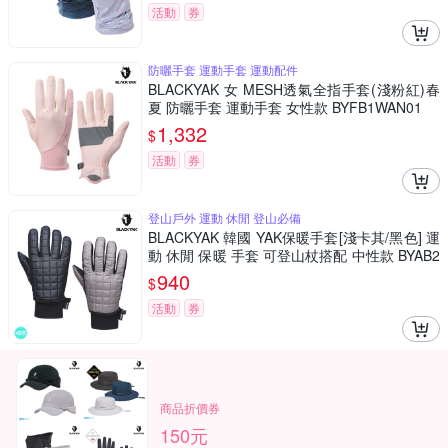
活動
券
防曬手套 運動手套 運動配件
BLACKYAK 女 MESH透氣全指手套(淺粉紅)春
夏 防曬手套 運動手套 女性款 BYFB1WAN01
1,332
$
活動
券
登山戶外 運動 休閒 登山必備
BLACKYAK 韓國 YAK保暖手套[淺卡其/黑色] 運
動 休閒 保暖 手套 可登山杖搭配 中性款 BYAB2
NAN09
940
$
活動
券
商品折價券
150元