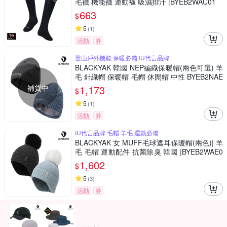
毛襪 機能襪 運動襪 吸濕排汗 |BYEB2WAC01
663
$
5
(
1
)
活動
券
登山戶外機能 保暖必備 IU代言品牌
BLACKYAK 韓國 NEP編織保暖帽(兩色可選) 羊
毛 針織帽 保暖帽 毛帽 休閒帽 中性 BYEB2NAE
06
補貨中
1,173
$
5
(
1
)
活動
券
IU代言品牌 毛帽 羊毛 運動必備
BLACKYAK 女 MUFF毛球遮耳保暖帽(兩色)| 羊
毛 毛帽 運動配件 抗菌除臭 韓國 |BYEB2WAE0
1
1,602
$
5
(
3
)
活動
券