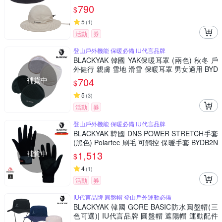
790
$
5
(
1
)
活動
券
登山戶外機能 保暖必備 IU代言品牌
BLACKYAK 韓國 YAK保暖耳罩 (兩色) 秋冬 戶
外健行 親膚 雪地 滑雪 保暖耳罩 男女適用 BYD
B2NAW01
補貨中
704
$
5
(
3
)
活動
券
登山戶外機能 保暖必備 IU代言品牌
BLACKYAK 韓國 DNS POWER STRETCH手套
(黑色) Polartec 刷毛 可觸控 保暖手套 BYDB2N
AN03
補貨中
1,513
$
4
(
1
)
活動
券
IU代言品牌 圓盤帽 登山戶外運動必備
BLACKYAK 韓國 GORE BASIC防水圓盤帽(三
色可選)| IU代言品牌 圓盤帽 遮陽帽 運動配件