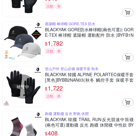
活動
券
遮陽帽 棒球帽 GORE-TEX 防水
BLACKYAK GORE防水棒球帽(兩色可選)| GOR
E-TEX 棒球帽 遮陽帽 運動配件 防水 |BYFB1N
AJ01
1,782
$
活動
券
登山戶外 登山必備 保暖手套 秋冬
BLACKYAK 韓國 ALPINE POLARTEC保暖手套
[黑色]BYBB2NAN03(秋冬 觸控手套 保暖手套
中性款)
補貨中
1,722
$
活動
券
跑襪 運動襪 反光 野跑 休閒
BLACKYAK 韓國 TRAIL RUN反光競速中筒襪
(兩色可選)運動襪 反光 跑襪 休閒襪 中性款 BY
EB2NAB02
408
$