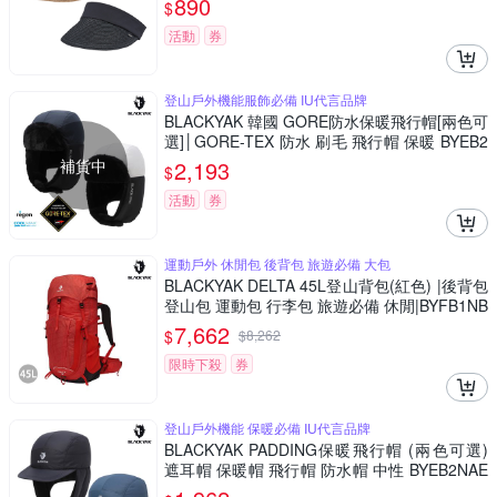
890
$
活動
券
登山戶外機能服飾必備 IU代言品牌
BLACKYAK 韓國 GORE防水保暖飛行帽[兩色可
選]│GORE-TEX 防水 刷毛 飛行帽 保暖 BYEB2
NAJ02
補貨中
2,193
$
活動
券
運動戶外 休閒包 後背包 旅遊必備 大包
BLACKYAK DELTA 45L登山背包(紅色) |後背包
登山包 運動包 行李包 旅遊必備 休閒|BYFB1NB
F02
7,662
$
$
8,262
限時下殺
券
登山戶外機能 保暖必備 IU代言品牌
BLACKYAK PADDING保暖飛行帽 (兩色可選)
遮耳帽 保暖帽 飛行帽 防水帽 中性 BYEB2NAE
01