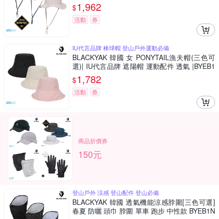
防水 |BYEB1NAH01
1,962
$
活動
券
IU代言品牌 棒球帽 登山戶外運動必備
BLACKYAK 韓國 女 PONYTAIL漁夫帽(三色可
選)| IU代言品牌 遮陽帽 運動配件 透氣 |BYEB1
WAF03
1,782
$
活動
券
商品折價券
150元
登山戶外 涼感 登山配件 登山必備
BLACKYAK 韓國 透氣機能涼感脖圍[三色可選]
春夏 防曬 頭巾 脖圍 單車 跑步 中性款 BYEB1N