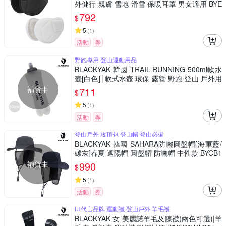
外健行 親膚 雪地 滑雪 保暖耳罩 男女適用 BYE
B2NAW01
792
$
5
(
1
)
活動
券
野跑專用 登山運動用品
BLACKYAK 韓國 TRAIL RUNNING 500ml軟水
壺[白色]│軟式水壺 環保 露營 野跑 登山 戶外用
品 FB1NGD0191
補貨中
711
$
5
(
1
)
活動
券
登山戶外 攻頂包 登山帽 登山必備
BLACKYAK 韓國 SAHARA防曬圓盤帽[海軍藍/
碳灰]春夏 遮陽帽 圓盤帽 防曬帽 中性款 BYCB1
NAF06
補貨中
990
$
5
(
1
)
活動
券
IU代言品牌 運動襪 登山戶外 羊毛襪
BLACKYAK 女 美麗諾羊毛及膝襪(兩色可選)|羊