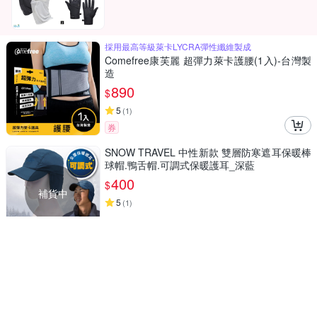
採用最高等級萊卡LYCRA彈性纖維製成
Comefree康芙麗 超彈力萊卡護腰(1入)-台灣製
造
890
$
5
(
1
)
券
SNOW TRAVEL 中性新款 雙層防寒遮耳保暖棒
球帽.鴨舌帽.可調式保暖護耳_深藍
400
$
補貨中
5
(
1
)
三層壓合防水工藝，強化耐磨性，戶外首選
【Jack wolfskin 飛狼】Air Wolf 輕量防水透氣
棒球帽『淺灰』
864
$
9折