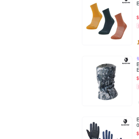
$
$
$