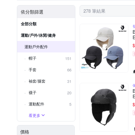
腕帶
278 筆結果
依分類篩選
全部分類
運動/戶外/休閒/健身
$
運動戶外配件
帽子
151
手套
66
袖套/腿套
31
襪子
20
運動配件
5
$
看更多
價格