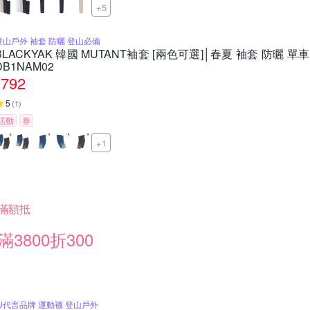
+5
登山戶外 袖套 防曬 登山必備
BLACKYAK 韓國 MUTANT袖套 [兩色可選]│春夏 袖套 防曬 單
DB1NAM02
792
5
(
1
)
活動
券
+1
滿額抵
滿3800折300
IU代言品牌 運動襪 登山戶外