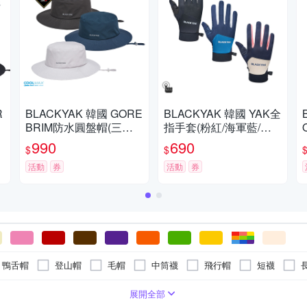
R
BLACKYAK 韓國 GORE
BLACKYAK 韓國 YAK全
BRIM防水圓盤帽(三色
指手套(粉紅/海軍藍/黑
可選) 圓盤帽 保暖帽 漁
色)-春夏 | 透氣 耐磨 防
990
690
$
$
暖
夫帽 防水帽 中性 BYCB
滑 手套 | BYAB1NAN04
2NAH01
活動
券
活動
券
/ 鴨舌帽
登山帽
毛帽
中筒襪
飛行帽
短襪
其他帽款
除臭
童
動物毛料
袖套 / 臂套
避震
羊毛
能量穿戴配件
腳底加厚 / 毛巾底
25cm以上
聚酯纖維
耳罩
棉
快速排汗
腿套
尼龍
頭帶 / 髮帶
棉+聚酯纖維
0cm
21~25cm
展開全部