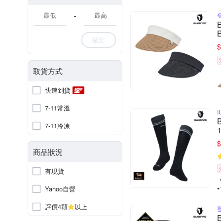
-
確定
$
取貨方式
快速到貨
7-11常溫
7-11冷凍
$
商品狀況
有現貨
Yahoo自營
評價4顆
以上