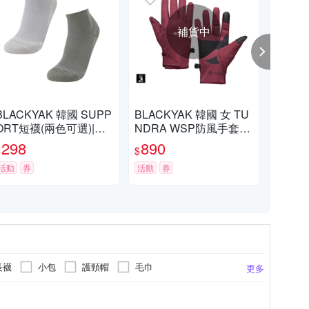
補貨中
BLACKYAK 韓國 SUPP
BLACKYAK 韓國 女 TU
BL
ORT短襪(兩色可選)|中
NDRA WSP防風手套
BA
性款 機能襪 運動襪 短襪
(深莓紅) GORE-TEX 戶
可選
298
890
1,
$
$
$
吸濕排汗 |BYEB1NAB0
外健行 保暖手套 防風 B
帽 
1
活動
券
YCB2WAN01
活動
券
|BY
活動
長襪
小包
護頸帽
毛巾
更多
運動腰包
抑菌棉
水壺腰包
麻
LED警示配件
更多