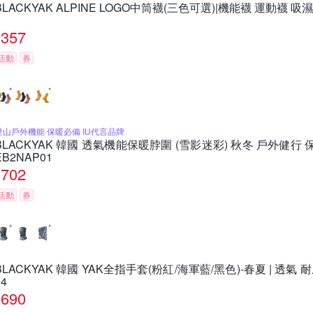
BLACKYAK ALPINE LOGO中筒襪(三色可選)|機能襪 運動襪 吸濕排
357
活動
券
登山戶外機能 保暖必備 IU代言品牌
BLACKYAK 韓國 透氣機能保暖脖圍 (雪影迷彩) 秋冬 戶外健行 
EB2NAP01
702
活動
券
BLACKYAK 韓國 YAK全指手套(粉紅/海軍藍/黑色)-春夏 | 透氣 耐磨
04
690