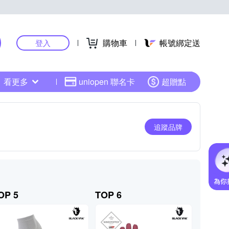
購物車
帳號綁定送
登入
看更多
uniopen 聯名卡
超贈點
追蹤品牌
OP 5
TOP 6
TOP