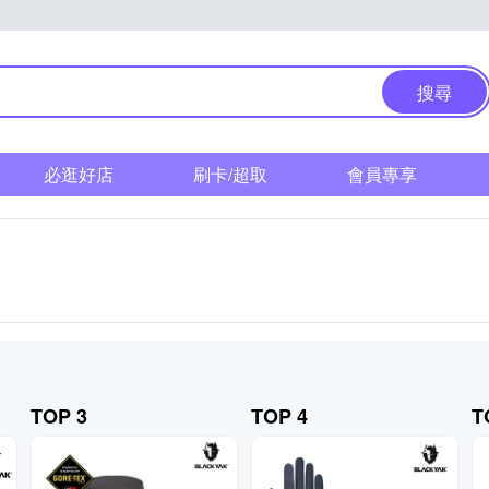
搜尋
必逛好店
刷卡/超取
會員專享
TOP 3
TOP 4
T