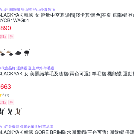
登山戶 圓盤帽 登山帽 登山必備 攻頂
BLACKYAK 韓國 女 輕量中空遮陽帽[淺卡其/黑色]春夏 遮陽帽 
BYCB1WAG01
890
活動
券
IU代言品牌 運動襪 登山戶外 羊毛襪
BLACKYAK 女 美麗諾羊毛及膝襪(兩色可選)|羊毛襪 機能襪 運動襪
1
663
5
(
1
)
活動
券
登山戶外機能 保暖必備 IU代言品牌
BLACKYAK 韓國 GORE BRIM防水圓盤帽(三色可選) 圓盤帽 保