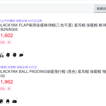
推薦排
登山戶外機能 保暖必備 IU代言品牌
BLACKYAK FLAP兩用保暖棒球帽(三色可選) 遮耳帽 保暖帽 棒球
EB2NAG05
1,602
活動
券
保暖帽 休閒帽 保暖必備 IU代言
BLACKYAK BALL PADDING保暖飛行帽 (黑色) 遮耳帽 保暖帽 
E02
1,962
活動
券