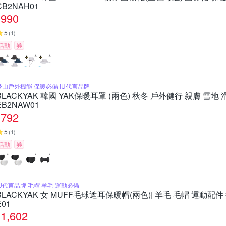
CB2NAH01
990
5
(
1
)
活動
券
登山戶外機能 保暖必備 IU代言品牌
BLACKYAK 韓國 YAK保暖耳罩 (兩色) 秋冬 戶外健行 親膚 雪地
EB2NAW01
792
5
(
1
)
活動
券
IU代言品牌 毛帽 羊毛 運動必備
BLACKYAK 女 MUFF毛球遮耳保暖帽(兩色)| 羊毛 毛帽 運動配件 
E01
1,602