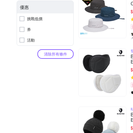
優惠
$
挑戰低價
券
活動
清除所有條件
$
$