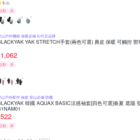
5
(
3
)
活動
券
登山戶外機能 保暖必備 IU代言品牌
BLACKYAK YAK STRETCH手套(兩色可選) 麂皮 保暖 可觸控 禦寒
1,062
活動
券
登山戶外配件 袖套 登山必備 防曬
BLACKYAK 韓國 AQUAX BASIC涼感袖套[四色可選]春夏 遮陽 
B1NAM01
522
活動
券