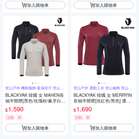
加入購物車
加入購物車
登山戶外 機能服飾 吸濕排汗 登山必
登山戶外 運動上衣 登山服飾 登山必
備
備
BLACKYAK 韓國 女 MAHEN長
BLACKYAK 韓國 女 MERRYIN
袖半開襟[黑色/玫瑰粉/象牙白]
長袖半開襟[玫紅色/黑色] 運動
抑菌機能 銀離子 刷毛 IU代言B
休閒 長袖上衣 BYBB2WC903
1,590
1,690
$
$
YCB2WC905
活動
券
活動
券
加入購物車
加入購物車