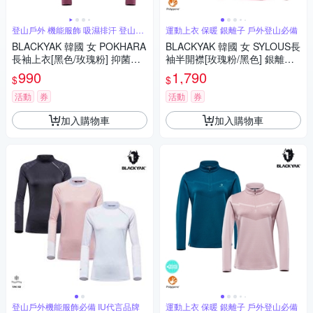
登山戶外 機能服飾 吸濕排汗 登山必
運動上衣 保暖 銀離子 戶外登山必備
備
BLACKYAK 韓國 女 POKHARA
BLACKYAK 韓國 女 SYLOUS長
長袖上衣[黑色/玫瑰粉] 抑菌機
袖半開襟[玫瑰粉/黑色] 銀離子
能 吸濕排汗 底層衣IU代言BYC
抗菌 保暖上衣 刷毛 BYCB2WC
990
1,790
$
$
B2WC703
903
活動
券
活動
券
加入購物車
加入購物車
登山戶外機能服飾必備 IU代言品牌
運動上衣 保暖 銀離子 戶外登山必備