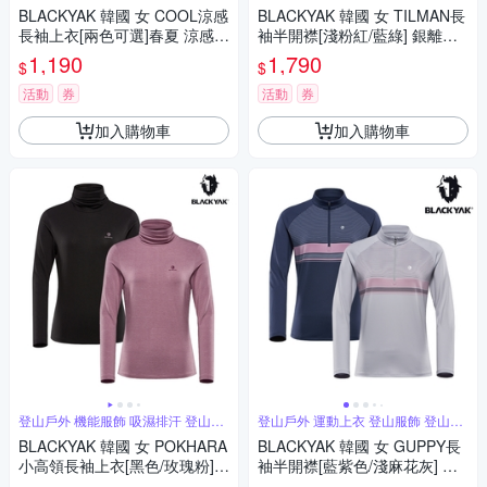
BLACKYAK 韓國 女 COOL涼感
BLACKYAK 韓國 女 TILMAN長
長袖上衣[兩色可選]春夏 涼感
袖半開襟[淺粉紅/藍綠] 銀離子
運動 登山 上衣 T恤 BYAB1WC
抗菌 保暖上衣 刷毛 BYCB2WC
1,190
1,790
$
$
703
902
活動
券
活動
券
加入購物車
加入購物車
登山戶外 機能服飾 吸濕排汗 登山必
登山戶外 運動上衣 登山服飾 登山必
備
備
BLACKYAK 韓國 女 POKHARA
BLACKYAK 韓國 女 GUPPY長
小高領長袖上衣[黑色/玫瑰粉]
袖半開襟[藍紫色/淺麻花灰] 運
抑菌機能 吸濕排汗 底層衣IU代
動 休閒 長袖上衣 BYBB2WC90