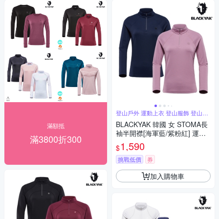
登山戶外 運動上衣 登山服飾 登山必
備
BLACKYAK 韓國 女 STOMA長
滿額抵
袖半開襟[海軍藍/紫粉紅] 運動
滿3800折300
休閒 長袖上衣 BYBB2WC901
1,590
$
挑戰低價
券
加入購物車