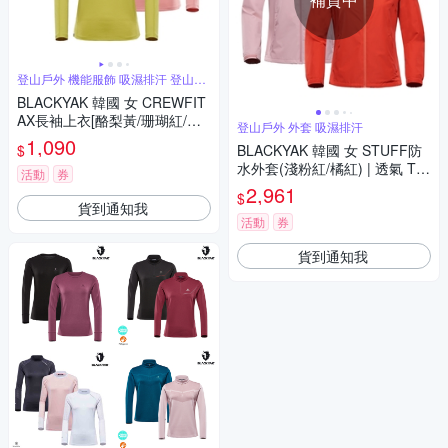
登山戶外 機能服飾 吸濕排汗 登山必
備
BLACKYAK 韓國 女 CREWFIT
AX長袖上衣[酪梨黃/珊瑚紅/紫
登山戶外 外套 吸濕排汗
藍] 抑菌機能 吸濕排汗 IU代言
1,090
$
BLACKYAK 韓國 女 STUFF防
BYCB2WC701
水外套(淺粉紅/橘紅) | 透氣 T恤
活動
券
長袖 上衣 |BYBB1WJ103
2,961
$
貨到通知我
活動
券
貨到通知我