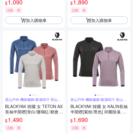
1,090
1,890
$
$
言BYCB2WC702
4
活動
券
活動
券
加入購物車
加入購物車
登山戶外 機能服飾 吸濕排汗 登山必
登山戶外 機能服飾 吸濕排汗 登山必
備
備
BLACKYAK 韓國 女 TETON AX
BLACKYAK 韓國 女 KALIN長袖
長袖半開襟[骨白/珊瑚紅/都會
半開襟[紫粉/黑色] 抑菌除臭 吸
藍] 印花設計 吸濕排汗 IU代言
溼快乾 IU代言 BYCB2WC904
1,490
1,690
$
$
BYCB2WC901
活動
券
活動
券