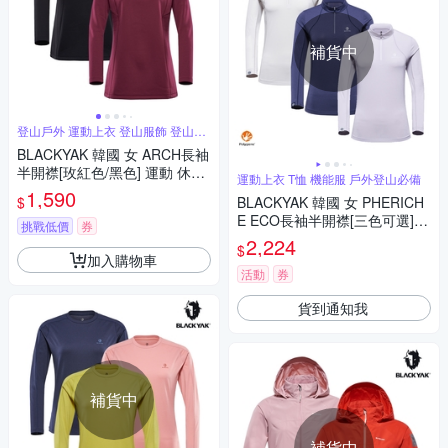
補貨中
登山戶外 運動上衣 登山服飾 登山必
備
BLACKYAK 韓國 女 ARCH長袖
半開襟[玫紅色/黑色] 運動 休閒
運動上衣 T恤 機能服 戶外登山必備
長袖上衣 BYBB2WC906
1,590
$
BLACKYAK 韓國 女 PHERICH
E ECO長袖半開襟[三色可選]韓
挑戰低價
券
國 T恤 抗菌抗臭 透氣 IU代言 B
2,224
$
YDB1WC904
加入購物車
活動
券
貨到通知我
補貨中
補貨中