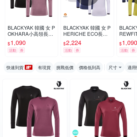
BLACKYAK 韓國 女 P
BLACKYAK 韓國 女 P
BLACK
OKHARA小高領長袖
HERICHE ECO長袖
REWF
上衣[黑色/玫瑰粉] 抑
半開襟[三色可選]韓國
[酪梨黃
1,090
2,224
1,09
$
$
$
菌機能 吸濕排汗 底層
T恤 抗菌抗臭 透氣 IU
抑菌機能
活動
券
活動
券
活動
券
衣IU代言BYCB2WC7
代言 BYDB1WC904
代言 BY
02
快速到貨
有現貨
挑戰低價
價格低到高
尺寸
適用