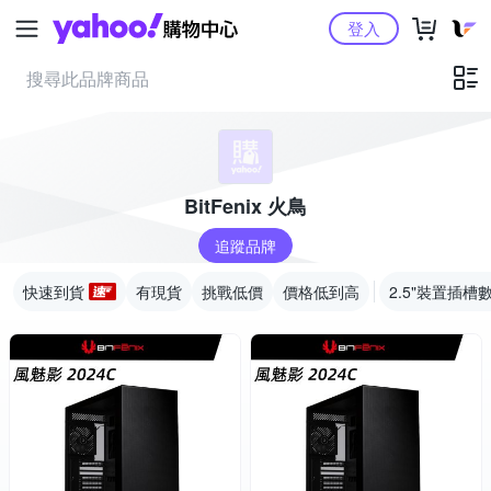
Yahoo購物中心
登入
BitFenix 火鳥
追蹤品牌
快速到貨
有現貨
挑戰低價
價格低到高
2.5"裝置插槽