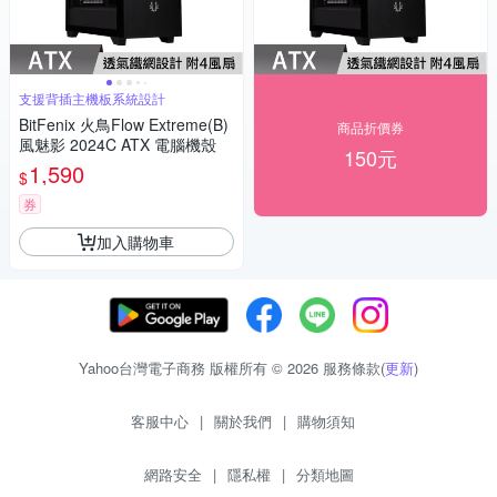
支援背插主機板系統設計
BitFenix 火鳥Flow Extreme(B)
商品折價券
風魅影 2024C ATX 電腦機殼
150元
1,590
$
券
加入購物車
Yahoo台灣電子商務 版權所有 © 2026 服務條款(
更新
)
客服中心
|
關於我們
|
購物須知
網路安全
|
隱私權
|
分類地圖