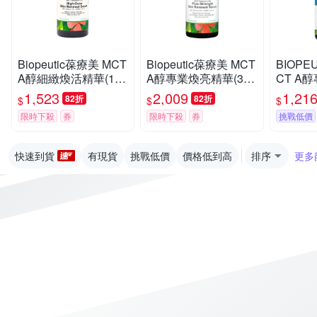
Biopeutic葆療美 MCT
Biopeutic葆療美 MCT
BIOPE
A醇細緻煥活精華(1%
A醇專業煥亮精華(3%
CT A
居家型) 30ml
進階型) 30ml
10ml(
1,523
2,009
1,21
82折
82折
$
$
$
限時下殺
券
限時下殺
券
挑戰低價
快速到貨
有現貨
挑戰低價
價格低到高
排序
更多