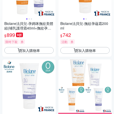
Biolane法貝兒-孕媽咪撫紋美體
Biolane法貝兒-撫紋孕蘊霜200
組(哺乳護理霜40ml+撫紋孕蘊
ml
霜200ml)
899
742
9折
$
$
限時下殺
券
活動
券
加入購物車
加入購物車