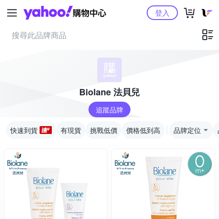
Yahoo購物中心
登入
Biolane 法貝兒
追蹤品牌
快速到貨
有現貨
挑戰低價
價格低到高
品牌定位