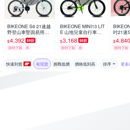
BIKEONE S6 21速越
BIKEONE MINI13 LIT
BIKEON
野登山車堅固易用輕
E 山地兒童自行車男
吋21速
鬆操控行進山地車性
孩6-15歲小孩青少年
變合一
4,392
3,168
4,84
89折
88折
$
$
$
價比年度壓軸最新MT
22吋單速自行車學生
山車堅
限時下殺
券
限時下殺
券
限時下殺
B
通勤代步練習首選單
控行進
車
軸最新M
快速到貨
有現貨
挑戰低價
價格低到高
排序
更多