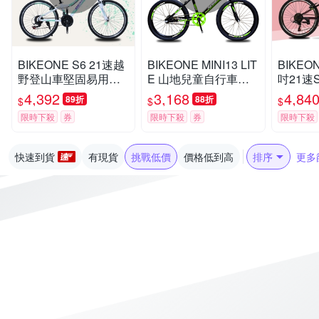
BIKEONE S6 21速越
BIKEONE MINI13 LIT
BIKEON
野登山車堅固易用輕
E 山地兒童自行車男
吋21速
鬆操控行進山地車性
孩6-15歲小孩青少年
變合一
4,392
3,168
4,84
89折
88折
$
$
$
價比年度壓軸最新MT
22吋單速自行車學生
山車堅
限時下殺
券
限時下殺
券
限時下殺
B
通勤代步練習首選單
控行進
車
軸最新M
快速到貨
有現貨
挑戰低價
價格低到高
排序
更多