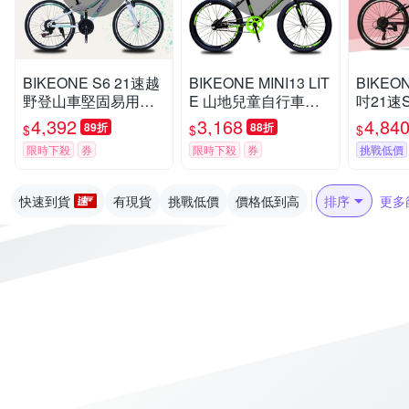
BIKEONE S6 21速越
BIKEONE MINI13 LIT
BIKEON
野登山車堅固易用輕
E 山地兒童自行車男
吋21速
鬆操控行進山地車性
孩6-15歲小孩青少年
變合一
4,392
3,168
4,84
89折
88折
$
$
$
價比年度壓軸最新MT
22吋單速自行車學生
山車堅
限時下殺
券
限時下殺
券
挑戰低價
B
通勤代步練習首選單
控行進
車
軸最新M
快速到貨
有現貨
挑戰低價
價格低到高
排序
更多