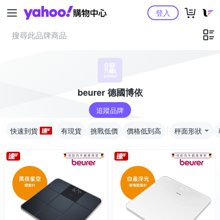
Yahoo購物中心
登入
beurer 德國博依
追蹤品牌
快速到貨
有現貨
挑戰低價
價格低到高
秤面形狀