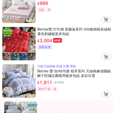
999
$
活動
券
Betrise雙/大均價 莫蘭迪系列 300織精梳長絨棉
素色刺繡被套床包組
3,004
$
89折
挑戰低價
升級天絲棉麻 防蹣 抗菌 透氣
Betrise 雙/加/特均價 植萃系列 天絲棉麻德國銀
離子防蹣抗菌兩用被床包組-多款任選
1,811
$
$
1,999
限時下殺
券