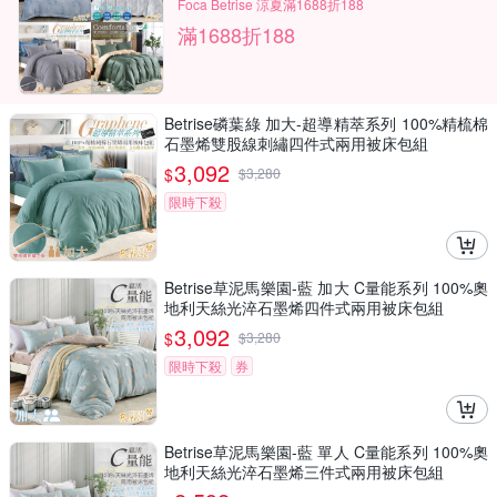
Foca Betrise 涼夏滿1688折188
滿1688折188
Betrise磷葉綠 加大-超導精萃系列 100%精梳棉
石墨烯雙股線刺繡四件式兩用被床包組
3,092
$
$
3,280
限時下殺
Betrise草泥馬樂園-藍 加大 C量能系列 100%奧
地利天絲光淬石墨烯四件式兩用被床包組
3,092
$
$
3,280
限時下殺
券
Betrise草泥馬樂園-藍 單人 C量能系列 100%奧
地利天絲光淬石墨烯三件式兩用被床包組