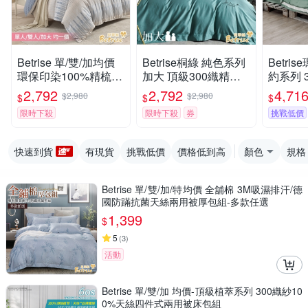
Betrise 單/雙/加均價
Betrise桐綠 純色系列
Betri
環保印染100%精梳純
加大 頂級300織精梳
約系列 
棉防蹣抗菌四件式兩
長絨棉素色刺繡四件
純天絲
2,792
2,792
4,71
$2,980
$2,980
$
$
$
用被床包組
式被套床包組
式兩用
限時下殺
限時下殺
券
挑戰低價
快速到貨
有現貨
挑戰低價
價格低到高
顏色
規格
Betrise 單/雙/加/特均價 全舖棉 3M吸濕排汗/德
國防蹣抗菌天絲兩用被厚包組-多款任選
1,399
$
5
(
3
)
活動
Betrise 單/雙/加 均價-頂級植萃系列 300織紗10
0%天絲四件式兩用被床包組