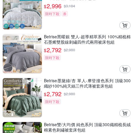
2,996
$
$
3,184
限時下殺
券
Betrise黑曜銀 雙人-超導精萃系列 100%精梳棉
石墨烯雙股線刺繡四件式兩用被床包組
2,792
$
$
2,980
限時下殺
Betrise墨黛綠/杏 單人-摩登撞色系列 頂級300
織紗100%純天絲三件式薄被套床包組
2,792
$
$
2,980
限時下殺
Betrise雙/大均價 純色系列 頂級300織精梳長絨
棉素色刺繡被套床包組