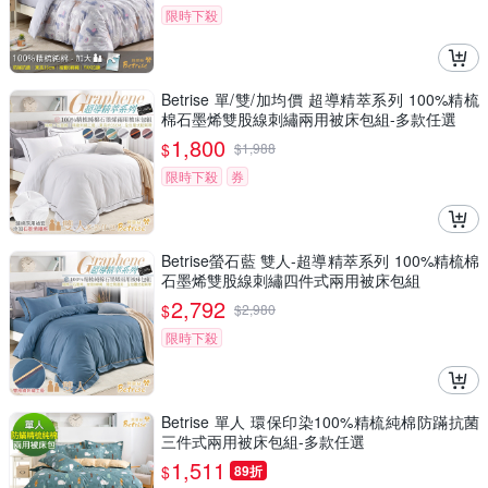
限時下殺
Betrise 單/雙/加均價 超導精萃系列 100%精梳
棉石墨烯雙股線刺繡兩用被床包組-多款任選
1,800
$
$
1,988
限時下殺
券
Betrise螢石藍 雙人-超導精萃系列 100%精梳棉
石墨烯雙股線刺繡四件式兩用被床包組
2,792
$
$
2,980
限時下殺
Betrise 單人 環保印染100%精梳純棉防蹣抗菌
三件式兩用被床包組-多款任選
1,511
$
89折