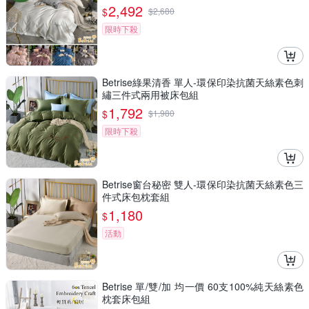
2,492
$
$
2,680
限時下殺
Betrise綠果清香 單人-環保印染抗菌天絲素色刺
繡三件式兩用被床包組
1,792
$
$
1,980
限時下殺
Betrise窗台秘密 雙人-環保印染抗菌天絲素色三
件式床包枕套組
1,180
$
活動
Betrise 單/雙/加 均一價 60支100%純天絲素色
枕套床包組