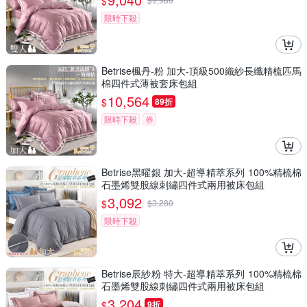
$
限時下殺
Betrise楓丹-粉 加大-頂級500織紗長纖精梳匹馬
棉四件式薄被套床包組
10,564
$
89折
限時下殺
券
Betrise黑曜銀 加大-超導精萃系列 100%精梳棉
石墨烯雙股線刺繡四件式兩用被床包組
3,092
$
$
3,280
限時下殺
Betrise辰紗粉 特大-超導精萃系列 100%精梳棉
石墨烯雙股線刺繡四件式兩用被床包組
3,204
$
9折