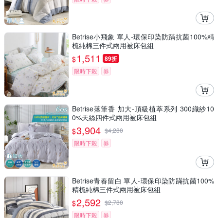
Betrise小飛象 單人-環保印染防蹣抗菌100%精
梳純棉三件式兩用被床包組
1,511
$
89折
限時下殺
券
Betrise落筆香 加大-頂級植萃系列 300織紗10
0%天絲四件式兩用被床包組
3,904
$
$
4,280
限時下殺
券
Betrise青春留白 單人-環保印染防蹣抗菌100%
精梳純棉三件式兩用被床包組
2,592
$
$
2,780
限時下殺
券