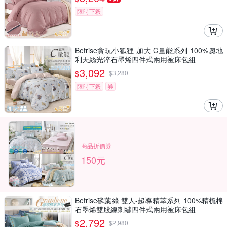
限時下殺
Betrise貪玩小狐狸 加大 C量能系列 100%奧地
利天絲光淬石墨烯四件式兩用被床包組
3,092
$
$
3,280
限時下殺
券
商品折價券
150元
Betrise磷葉綠 雙人-超導精萃系列 100%精梳棉
石墨烯雙股線刺繡四件式兩用被床包組
2,792
$
$
2,980