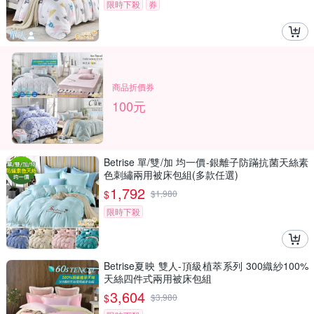
限時下殺
券
商品折價券
100元
Betrise 單/雙/加 均一價-銀離子防蹣抗菌天絲素
色刺繡兩用被床包組(多款任選)
1,792
$
$
1,980
限時下殺
Betrise夏映 雙人-頂級植萃系列 300織紗100%
天絲四件式兩用被床包組
3,604
$
$
3,980