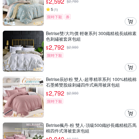
2,592
$
$
2,780
5
(
1
)
限時下殺
券
Betrise雙/大均價 輕奢系列 300織精梳長絨棉素
色刺繡被套床包組
2,792
$
$
2,980
限時下殺
Betrise辰紗粉 雙人-超導精萃系列 100%精梳棉
石墨烯雙股線刺繡四件式兩用被床包組
2,792
$
$
2,980
限時下殺
Betrise楓丹-粉 雙人-頂級500織紗長纖精梳匹馬
棉四件式薄被套床包組
9,040
$
9,980