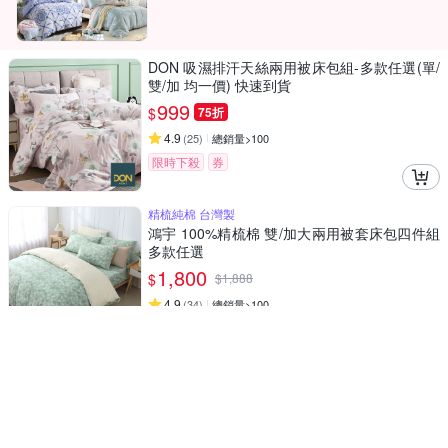
DON 吸濕排汗天絲兩用被床包組-多款任選(單/
雙/加 均一價) 快速到貨
999
$
75折
4.9
(
25
)
總銷量>100
限時下殺
券
精梳純棉 台灣製
鴻宇 100%精梳棉 雙/加大兩用被套床包四件組
多款任選
1,800
$
$
1,888
4.9
(
34
)
總銷量>100
挑戰低價
券
贈品
26春夏新款上市，網路獨賣
Tonia Nicole 東妮寢飾 60支100%萊賽爾天絲雙
人床包枕套組 (多款任選)
1,880
$
76折