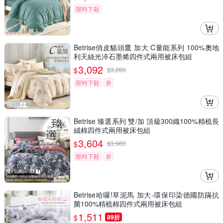
限時下殺
Betrise俏皮貓頭鷹 加大 C量能系列 100%奧地
利天絲光淬石墨烯四件式兩用被床包組
3,092
$
$
3,280
限時下殺
券
Betrise 臻選系列 雙/加 頂級300織100%精梳長
絨棉四件式兩用被床包組
3,604
$
$
3,980
限時下殺
券
Betrise哈囉!草泥馬 加大-環保印染德國防蹣抗
菌100%精梳棉四件式兩用被床包組
1,511
$
89折