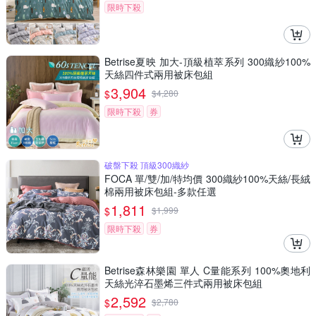
限時下殺
Betrise夏映 加大-頂級植萃系列 300織紗100%
天絲四件式兩用被床包組
3,904
$
$
4,280
限時下殺
券
破盤下殺 頂級300織紗
FOCA 單/雙/加/特均價 300織紗100%天絲/長絨
棉兩用被床包組-多款任選
1,811
$
$
1,999
限時下殺
券
Betrise森林樂園 單人 C量能系列 100%奧地利
天絲光淬石墨烯三件式兩用被床包組
2,592
$
$
2,780