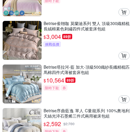
限時下殺
Betrise雀翎咖 莫蘭迪系列 雙人 頂級300織精梳
長絨棉素色刺繡四件式被套床包組
3,004
$
89折
挑戰低價
Betrise塔拉河-藍 加大-頂級500織紗長纖精梳匹
馬棉四件式薄被套床包組
10,564
$
89折
限時下殺
券
Betrise序曲藍逸 單人 C量能系列 100%奧地利
天絲光淬石墨烯三件式兩用被床包組
2,592
$
$
2,780
限時下殺
券