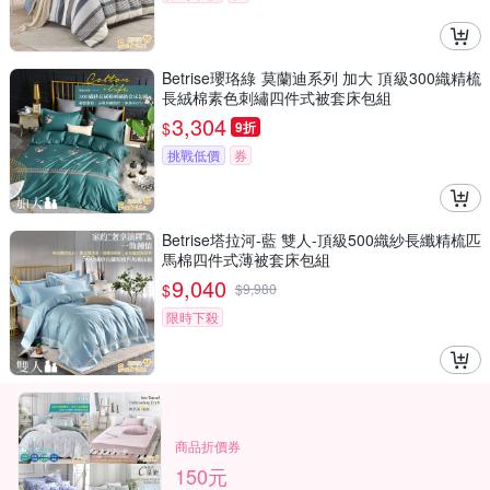
Betrise瓔珞綠 莫蘭迪系列 加大 頂級300織精梳
長絨棉素色刺繡四件式被套床包組
3,304
$
9折
挑戰低價
券
Betrise塔拉河-藍 雙人-頂級500織紗長纖精梳匹
馬棉四件式薄被套床包組
9,040
$
$
9,980
限時下殺
商品折價券
150元