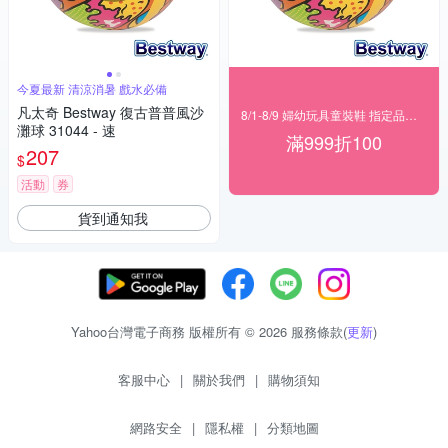
今夏最新 清涼消暑 戲水必備
凡太奇 Bestway 復古普普風沙
8/1-8/9 婦幼玩具童裝鞋 指定品滿999折100
灘球 31044 - 速
滿999折100
207
$
活動
券
貨到通知我
Yahoo台灣電子商務 版權所有 © 2026 服務條款(
更新
)
客服中心
|
關於我們
|
購物須知
網路安全
|
隱私權
|
分類地圖