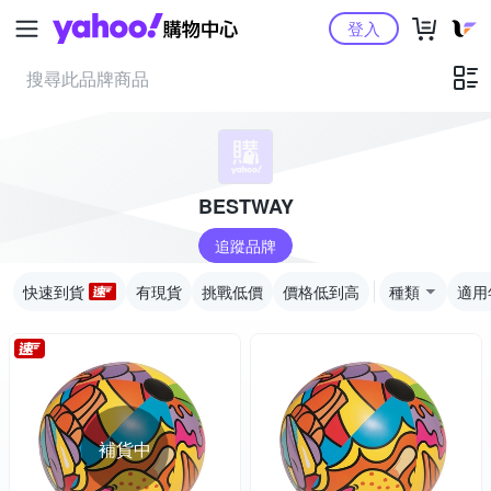
Yahoo購物中心
登入
BESTWAY
追蹤品牌
快速到貨
有現貨
挑戰低價
價格低到高
種類
適用
補貨中