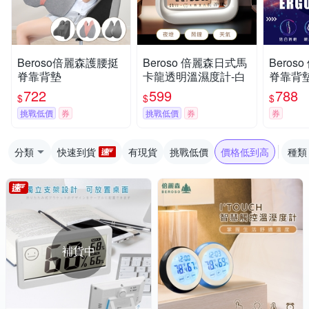
Beroso倍麗森護腰挺
Beroso 倍麗森日式馬
Beros
脊靠背墊
卡龍透明溫濕度計-白
脊靠背墊
靠背 腰
722
599
788
$
$
$
墊
挑戰低價
券
挑戰低價
券
券
分類
快速到貨
有現貨
挑戰低價
價格低到高
種類
補貨中