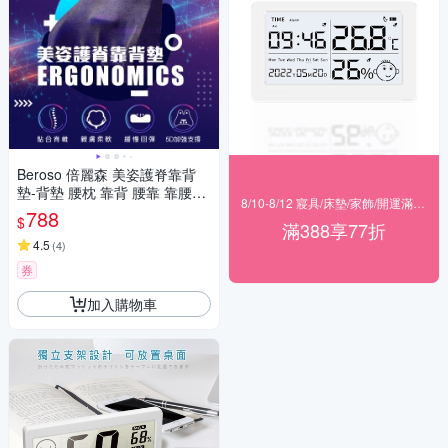
Beroso 倍麗森 美姿護脊靠背
墊-背墊 腰枕 靠背 腰靠 靠腰枕
8/10-8/12 寢具/床墊/家飾/開運滿388享77折
腰靠墊
788
$
滿388享77折
4.5
(
4
)
券
加入購物車