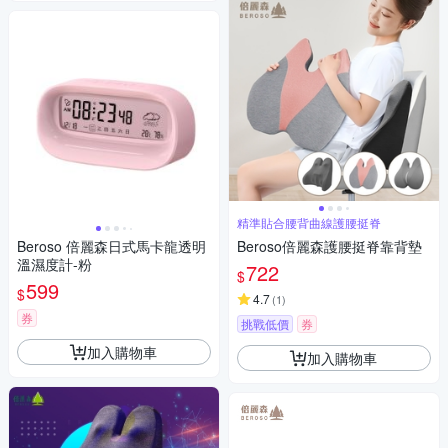
精準貼合腰背曲線護腰挺脊
Beroso 倍麗森日式馬卡龍透明
Beroso倍麗森護腰挺脊靠背墊
溫濕度計-粉
722
$
599
$
4.7
(
1
)
券
挑戰低價
券
加入購物車
加入購物車