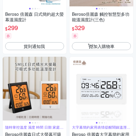
Beroso 倍麗森 日式簡約超大螢
Beroso倍麗森 觸控智慧型多功
幕溫濕度計
能溫濕度計(三色)
299
329
$
$
券
券
貨到通知我
加入購物車
隨時掌控溫度 濕度 時間 日期 家庭必
大字幕簡約家用表情提醒鬧鐘溫溼度
備
計
Beroso倍麗森日式大螢幕可吸
Beroso 倍麗森大字幕簡約家用