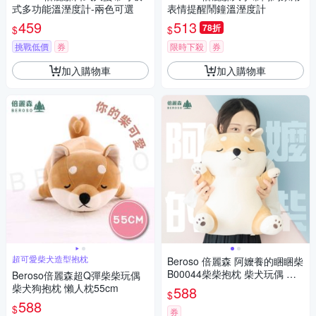
式多功能溫溼度計-兩色可選
表情提醒鬧鐘溫溼度計
459
513
78折
$
$
挑戰低價
券
限時下殺
券
加入購物車
加入購物車
超可愛柴犬造型抱枕
Beroso 倍麗森 阿嬤養的睏睏柴
B00044柴柴抱枕 柴犬玩偶 交
Beroso倍麗森超Q彈柴柴玩偶
換禮物 告白小物
柴犬狗抱枕 懶人枕55cm
588
$
588
$
券