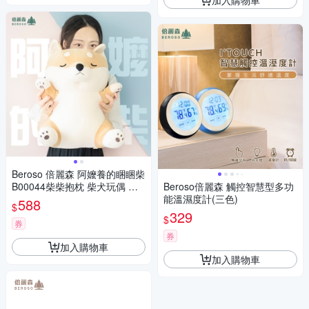
Beroso 倍麗森 阿嬤養的睏睏柴
B00044柴柴抱枕 柴犬玩偶 交
Beroso倍麗森 觸控智慧型多功
換禮物 告白小物
能溫濕度計(三色)
588
$
329
$
券
券
加入購物車
加入購物車