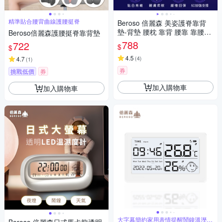
精準貼合腰背曲線護腰挺脊
Beroso 倍麗森 美姿護脊靠背
墊-背墊 腰枕 靠背 腰靠 靠腰枕
Beroso倍麗森護腰挺脊靠背墊
腰靠墊
788
722
$
$
4.5
(
4
)
4.7
(
1
)
券
挑戰低價
券
加入購物車
加入購物車
大字幕簡約家用表情提醒鬧鐘溫溼度