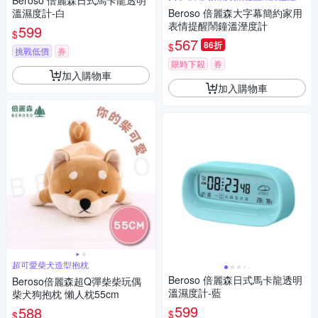
Beroso 倍麗森日式馬卡龍透明
計
溫濕度計-白
Beroso 倍麗森大字幕簡約家用
表情提醒鬧鐘溫溼度計
599
$
567
86折
$
挑戰低價
券
限時下殺
券
加入購物車
加入購物車
超可愛柴犬造型抱枕
Beroso 倍麗森日式馬卡龍透明
Beroso倍麗森超Q彈柴柴玩偶
溫濕度計-藍
柴犬狗抱枕 懶人枕55cm
599
588
$
$