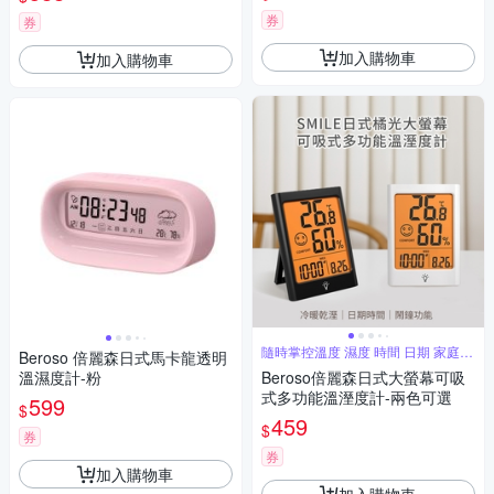
券
券
加入購物車
加入購物車
隨時掌控溫度 濕度 時間 日期 家庭必
Beroso 倍麗森日式馬卡龍透明
備
溫濕度計-粉
Beroso倍麗森日式大螢幕可吸
式多功能溫溼度計-兩色可選
599
$
459
$
券
券
加入購物車
加入購物車