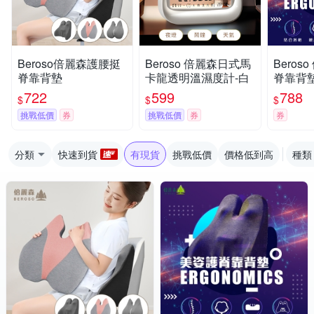
Beroso倍麗森護腰挺
Beroso 倍麗森日式馬
Beros
脊靠背墊
卡龍透明溫濕度計-白
脊靠背墊
靠背 腰
722
599
788
$
$
$
墊
挑戰低價
券
挑戰低價
券
券
分類
快速到貨
有現貨
挑戰低價
價格低到高
種類