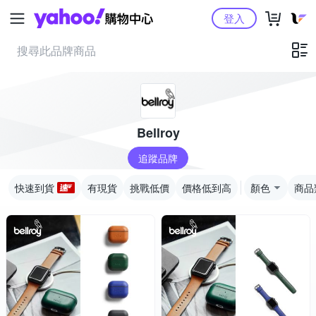
Yahoo購物中心
登入
Bellroy
追蹤品牌
快速到貨
有現貨
挑戰低價
價格低到高
顏色
商品