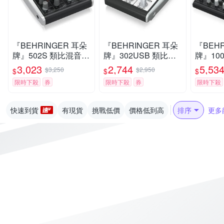
『BEHRINGER 耳朵
『BEHRINGER 耳朵
『BEHR
牌』502S 類比混音器
牌』302USB 類比混
牌』10
/ 錄音介面直播神器 /
音器 / 錄音介面直播神
音器 /
3,023
2,744
5,53
$3,250
$2,950
$
$
$
公司貨
器 / 公司貨
器 / 公
限時下殺
券
限時下殺
券
限時下殺
快速到貨
有現貨
挑戰低價
價格低到高
排序
更多