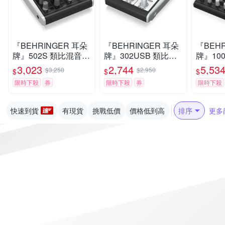
『BEHRINGER 耳朵
『BEHRINGER 耳朵
『BEHR
牌』502S 類比混音器
牌』302USB 類比混
牌』10
/ 錄音介面直播神器 /
音器 / 錄音介面直播神
音器 /
3,023
2,744
5,53
$3,250
$2,950
$
$
$
公司貨
器 / 公司貨
器 / 公
限時下殺
券
限時下殺
券
限時下殺
快速到貨
有現貨
挑戰低價
價格低到高
排序
更多