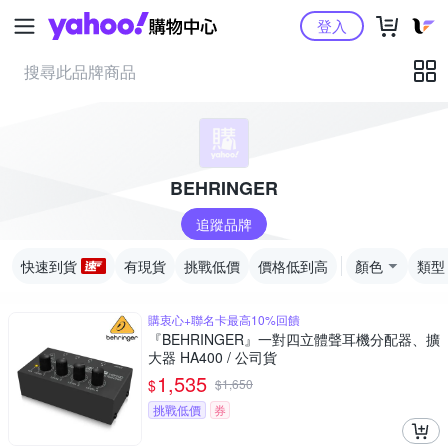
Yahoo購物中心
登入
BEHRINGER
追蹤品牌
快速到貨
有現貨
挑戰低價
價格低到高
顏色
類型
購衷心+聯名卡最高10%回饋
『BEHRINGER』一對四立體聲耳機分配器、擴
大器 HA400 / 公司貨
1,535
$
$
1,650
挑戰低價
券