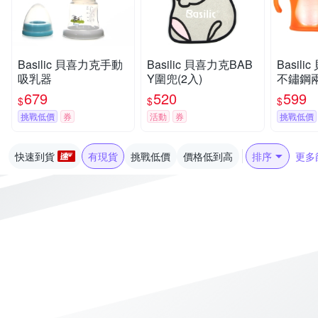
Basilic 貝喜力克手動
Basilic 貝喜力克BAB
Basil
吸乳器
Y圍兜(2入)
不鏽鋼兩
ml
679
520
599
$
$
$
挑戰低價
券
活動
券
挑戰低價
快速到貨
有現貨
挑戰低價
價格低到高
排序
更多