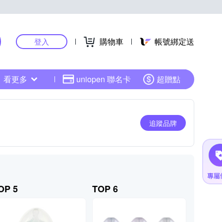
購物車
帳號綁定送
登入
看更多
uniopen 聯名卡
超贈點
追蹤品牌
OP 5
TOP 6
TOP