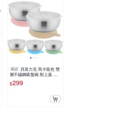
貝喜力克 馬卡龍色 雙
商店
層不鏽鋼吸盤碗 附上蓋 台
灣製造 隔熱碗 防滑矽膠吸
299
$
盤碗 學習餐具 D1358