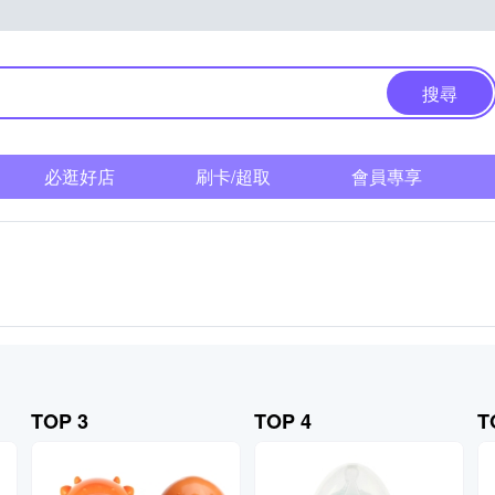
搜尋
必逛好店
刷卡/超取
會員專享
TOP 3
TOP 4
T