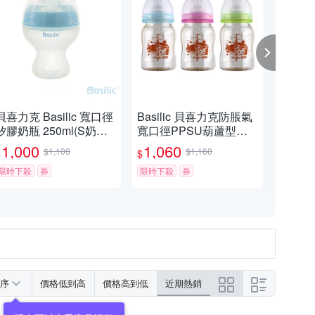
貝喜力克 Basilic 寬口徑
Basilic 貝喜力克防脹氣
Bas
矽膠奶瓶 250ml(S奶嘴)-
寬口徑PPSU葫蘆型奶
徑)
可選色兩入組
瓶180ml (3入)
入
1,000
1,060
3
$1,100
$1,160
$
$
$
限時下殺
券
限時下殺
券
活動
序
價格低到高
價格高到低
近期熱銷