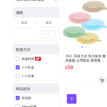
價格
-
確定
取貨方式
貝喜力克 馬卡龍色 餐
商店
快速到貨
具吸盤 台灣製造 寶寶餐具
雙面防滑吸盤墊 學習餐具
59
7-11常溫
$
固定止滑吸盤 1541
7-11冷凍
商品狀況
有現貨
1
Yahoo自營