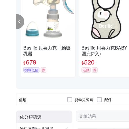
Basilic 貝喜力克手動吸
Basilic 貝喜力克BABY
乳器
圍兜(2入)
679
520
$
$
挑戰低價
券
活動
券
嬰幼兒餐碗
配件
種類
2 筆結果
依分類篩選
婦幼/童鞋/玩具/樂器
2