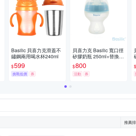
Basilic 貝喜力克滑蓋不
貝喜力克 Basilic 寬口徑
鏽鋼兩用喝水杯240ml
矽膠奶瓶 250ml+替換奶
嘴組合
599
800
$
$
挑戰低價
券
活動
券
推薦排