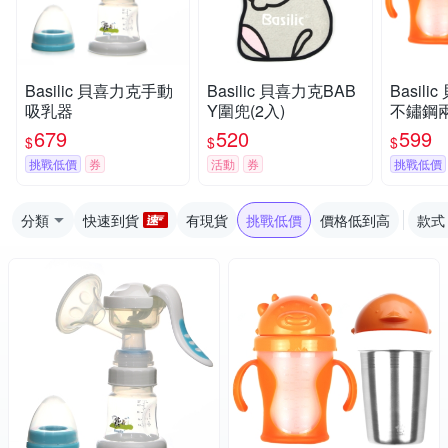
Basilic 貝喜力克手動
Basilic 貝喜力克BAB
Basil
吸乳器
Y圍兜(2入)
不鏽鋼兩
ml
679
520
599
$
$
$
挑戰低價
券
活動
券
挑戰低價
分類
快速到貨
有現貨
挑戰低價
價格低到高
款式