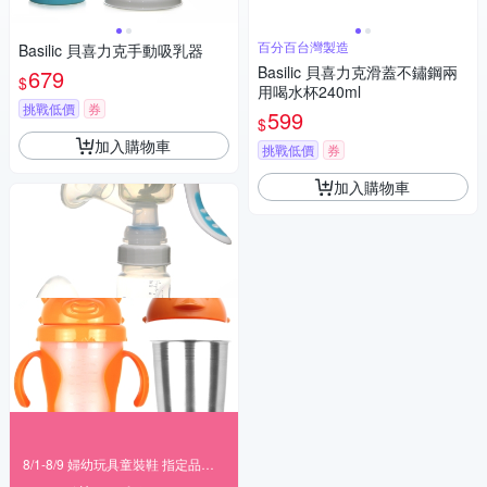
百分百台灣製造
Basilic 貝喜力克手動吸乳器
Basilic 貝喜力克滑蓋不鏽鋼兩
679
$
用喝水杯240ml
挑戰低價
券
599
$
加入購物車
挑戰低價
券
加入購物車
8/1-8/9 婦幼玩具童裝鞋 指定品滿999折100