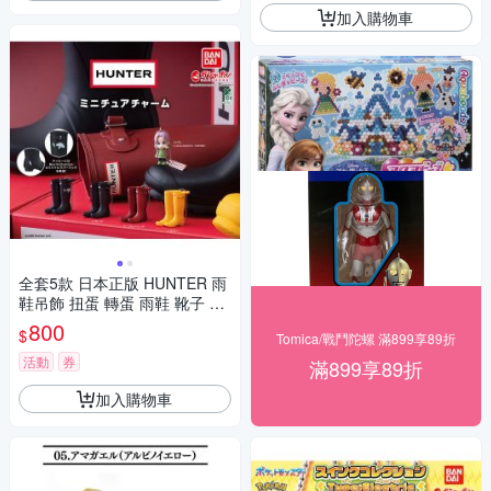
加入購物車
全套5款 日本正版 HUNTER 雨
鞋吊飾 扭蛋 轉蛋 雨鞋 靴子 高
筒靴 Jolly BANDAI 萬代 72287
800
$
Tomica/戰鬥陀螺 滿899享89折
5
活動
券
滿899享89折
加入購物車