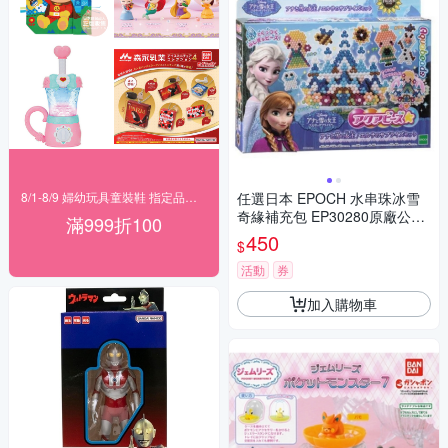
8/1-8/9 婦幼玩具童裝鞋 指定品滿999折100
任選日本 EPOCH 水串珠冰雪
奇緣補充包 EP30280原廠公司
滿999折100
貨
450
$
活動
券
加入購物車