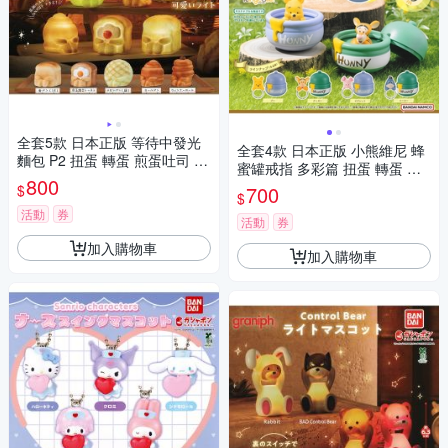
全套5款 日本正版 等待中發光
全套4款 日本正版 小熊維尼 蜂
麵包 P2 扭蛋 轉蛋 煎蛋吐司 哈
蜜罐戒指 多彩篇 扭蛋 轉蛋 造
密瓜麵包 圓麵包 熱狗麵包 BAN
800
型扭蛋 環保扭蛋 跳跳虎 小豬 B
$
700
DAI 萬代 888502
$
ANDAI 萬代 - 028617
活動
券
活動
券
加入購物車
加入購物車