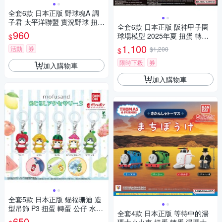
全套6款 日本正版 野球魂A 調
子君 太平洋聯盟 實況野球 扭蛋
全套6款 日本正版 阪神甲子園
轉蛋 排隊公仔 軟銀鷹 火腿鬥士
960
球場模型 2025年夏 扭蛋 轉蛋
$
歐力士猛牛 BANDAI 萬代 8657
模型 吊飾 迷你甲子園 BANDAI
1,100
87
活動
券
$1,200
$
萬代 836244
限時下殺
券
加入購物車
加入購物車
全套5款 日本正版 貓福珊迪 造
型吊飾 P3 扭蛋 轉蛋 公仔 水果
全套4款 日本正版 等待中的湯
貓咪 蘋果貓 西瓜貓 檸檬貓 火
650