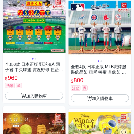
全套6款 日本正版 野球魂A 調
全套4款 日本正版 MLB職棒服
子君 中央聯盟 實況野球 扭蛋
裝飾品架 扭蛋 轉蛋 首飾架 珠
轉蛋 排隊公仔 巨人 阪神 橫濱
960
寶架 飾品架 洛杉磯道奇 芝加哥
$
800
廣島 養樂多 中日 BANDAI 萬代
$
小熊 波士頓紅襪 BANDAI 萬代
865770
活動
券
775642
活動
券
加入購物車
加入購物車