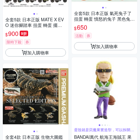
全套5款 日本正版 氣死兔子了
扭蛋 轉蛋 憤怒的兔子 黑色兔子
全套5款 日本正版 MATE X EV
白色兔子 灰色趴趴兔 站立兔 動
O 迷你腳踏車 扭蛋 轉蛋 擺飾
650
$
物模型 BANDAI 萬代 889240
模型 腳踏車 自行車 BANDAI 萬
900
9折
$
活動
券
代 809057
限時下殺
券
加入購物車
加入購物車
蛋殼就是惡魔果實造型，可以拆開當
展示架
全套4款 日本正版 生物大圖鑑
BANDAI萬代 航海王海賊王 果