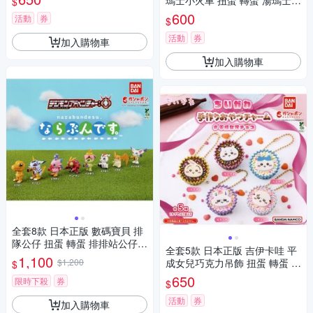
瑪士小火車 扭蛋 轉蛋 湯瑪士
$
龍果貓 mofusand BANDAI 萬
培西 哈洛 胖總管 BANDAI 萬代
600
代 836794
活動
券
$
- 245724
活動
券
加入購物車
加入購物車
全套8款 日本正版 數碼寶貝 排
隊公仔 扭蛋 轉蛋 排排站公仔
全套5款 日本正版 吉伊卡哇 平
暴龍獸 加布獸 甲蟲獸 比丘獸 B
1,100
$1,200
成女兒巧克力吊飾 扭蛋 轉蛋 小
$
ANDAI 萬代 979767
八 兔兔 小桃鼠 海獺勇者 BAND
650
限時下殺
券
$
AI 萬代 911385
活動
券
加入購物車