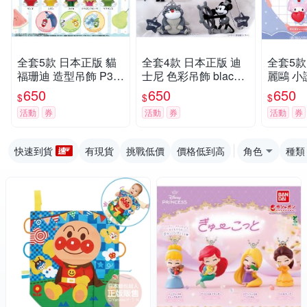
全套5款 日本正版 貓
全套4款 日本正版 迪
全套5款
福珊迪 造型吊飾 P3
士尼 色彩吊飾 black
麗鷗 
扭蛋 轉蛋 公仔 水果貓
扭蛋 轉蛋 公仔 吊飾
扭蛋 轉
650
650
650
$
$
$
咪 蘋果貓 西瓜貓 檸檬
傑克·史克林頓 費加洛
凱蒂貓 
活動
券
活動
券
活動
券
貓 火龍果貓 mofusan
路西法 米奇 BANDAI
彼安諾 
d BANDAI 萬代 8367
萬代 928017
AI 萬代 
94
快速到貨
有現貨
挑戰低價
價格低到高
角色
種類