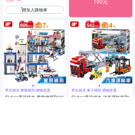
100元
加入購物車
男生積木,警察模型,禮物首選
男生積木,車子模型,禮物首選
Sluban男孩積木-警察總局B066
Sluban男孩積木-汽車運輸車B0
0
880
540
480
$
$
活動
券
活動
券
加入購物車
加入購物車