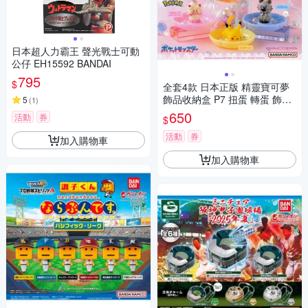
日本超人力霸王 聲光戰士可動
公仔 EH15592 BANDAI
795
$
全套4款 日本正版 精靈寶可夢
飾品收納盒 P7 扭蛋 轉蛋 飾品
5
(
1
)
盒 皮卡丘 神奇寶貝 BANDAI 萬
650
活動
券
$
代 - 023117
活動
券
加入購物車
加入購物車