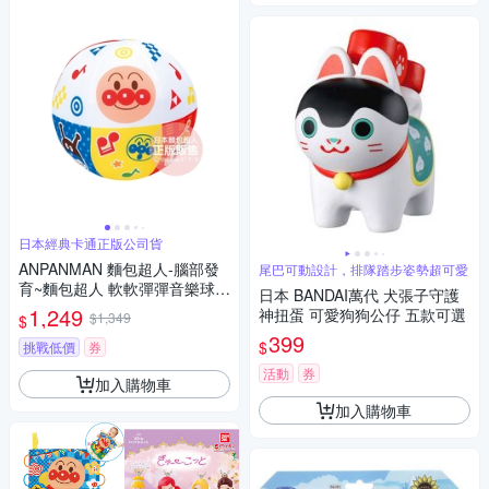
日本經典卡通正版公司貨
ANPANMAN 麵包超人-腦部發
尾巴可動設計，排隊踏步姿勢超可愛
育~麵包超人 軟軟彈彈音樂球(1
日本 BANDAI萬代 犬張子守護
歲以上)
1,249
神扭蛋 可愛狗狗公仔 五款可選
$1,349
$
399
$
挑戰低價
券
活動
券
加入購物車
加入購物車