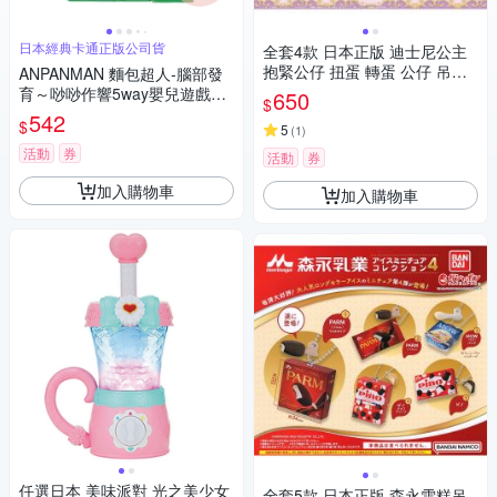
日本經典卡通正版公司貨
全套4款 日本正版 迪士尼公主
抱緊公仔 扭蛋 轉蛋 公仔 吊飾
ANPANMAN 麵包超人-腦部發
灰姑娘 小美人魚 樂佩公主 貝兒
育～唦唦作響5way嬰兒遊戲紙
650
$
公主 BANDAI 萬代 916588
(3m+)
542
$
5
(
1
)
活動
券
活動
券
加入購物車
加入購物車
任選日本 美味派對 光之美少女
全套5款 日本正版 森永雪糕吊