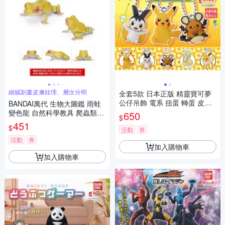
細膩刻畫皮膚紋理、層次分明
全套5款 日本正版 精靈寶可夢
公仔吊飾 電系 扭蛋 轉蛋 皮卡
BANDAI萬代 生物大圖鑑 雨蛙
丘 電飛鼠 咚咚鼠 來電汪 雷伊
變色龍 自然科學教具 爬蟲類模
650
$
布 神奇寶貝 BANDAI 萬代 - 81
型
451
$
0466
活動
券
活動
券
加入購物車
加入購物車