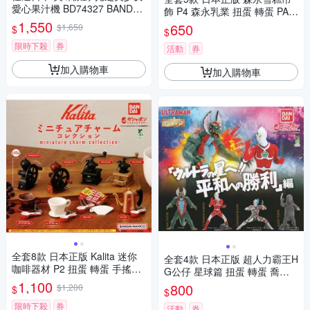
愛心果汁機 BD74327 BANDAI
飾 P4 森永乳業 扭蛋 轉蛋 PAR
公司貨
1,550
M雪糕 MOW冰淇淋 pino冰淇
650
$1,650
$
$
淋 BANDAI 萬代 - 753183
限時下殺
券
活動
券
加入購物車
加入購物車
全套8款 日本正版 Kalita 迷你
全套4款 日本正版 超人力霸王H
咖啡器材 P2 扭蛋 轉蛋 手搖磨
G公仔 星球篇 扭蛋 轉蛋 喬伊
豆機 梯形濾杯 梯形濾紙 手沖壺
1,100
尼亞斯 馬克達塔 布雷薩 祖魯克
800
$1,200
$
$
茶壺 BANDAI 萬代 823138
星人 ULTRAMAN BANDAI 萬代
限時下殺
券
- 769962
活動
券