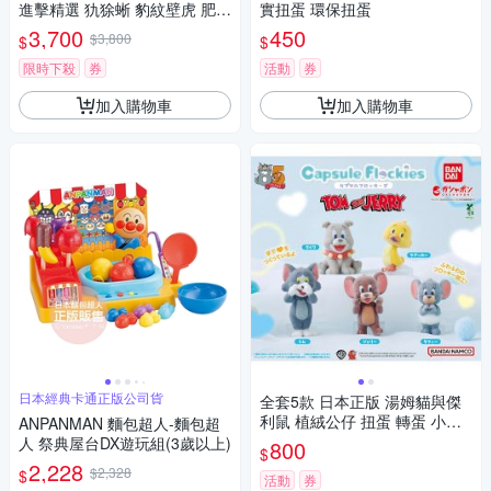
進擊精選 犰狳蜥 豹紋壁虎 肥尾
實扭蛋 環保扭蛋
守宮 扭蛋 轉蛋 動物模型 BAND
3,700
450
$3,800
$
$
AI 萬代 - 196033
限時下殺
券
活動
券
加入購物車
加入購物車
日本經典卡通正版公司貨
全套5款 日本正版 湯姆貓與傑
利鼠 植絨公仔 扭蛋 轉蛋 小不
ANPANMAN 麵包超人-麵包超
點泰菲 斯派克 泰克 小鴨子 To
人 祭典屋台DX遊玩組(3歲以上)
800
$
m and Jerry BANDAI 萬代 911
2,228
$2,328
$
651
活動
券