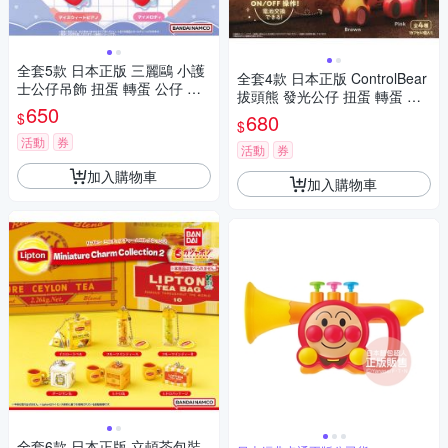
全套5款 日本正版 三麗鷗 小護
全套4款 日本正版 ControlBear
士公仔吊飾 扭蛋 轉蛋 公仔 吊
拔頭熊 發光公仔 扭蛋 轉蛋 小
飾 凱蒂貓 酷洛米 大耳狗 彼安
650
夜燈 熊熊造型公仔 拔頭小熊 拔
$
680
諾 美樂蒂 BANDAI 萬代 83244
$
頭兔子 BANDAI 萬代 867453
4
活動
券
活動
券
加入購物車
加入購物車
全套6款 日本正版 立頓茶包裝