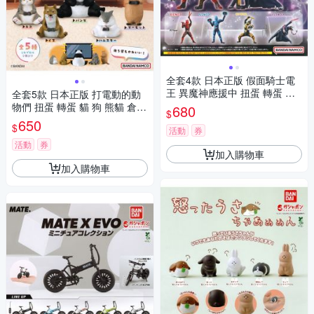
全套4款 日本正版 假面騎士電
王 異魔神應援中 扭蛋 轉蛋 電
全套5款 日本正版 打電動的動
王 異魔神 桃太洛斯 浦太洛斯
物們 扭蛋 轉蛋 貓 狗 熊貓 倉鼠
680
$
金太洛斯 龍太洛斯 BANDAI 萬
土撥鼠 動物模型 BANDAI 萬代
650
$
代 - 210494
活動
券
- 769863
活動
券
加入購物車
加入購物車