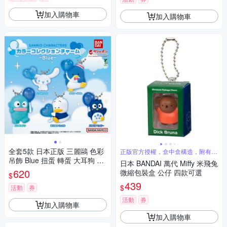
加入購物車
加入購物車
全套5款 日本正版 三麗鷗 色彩
正版官方授權，盒中盒構造，附有金
屬吊鍊
吊飾 Blue 扭蛋 轉蛋 大耳狗 山
日本 BANDAI 萬代 Miffy 米飛兔
姆企鵝 人魚漢頓 貝克鴨 BAND
620
微縮包裝盒 公仔 四款可選
$
AI 萬代 - 769238
439
$
活動
券
活動
券
加入購物車
加入購物車