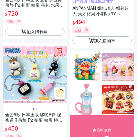
日本經典卡通正版公司貨
吊飾 P2 扭蛋 轉蛋 茶包 水果茶
ANPANMAN 麵包超人-麵包超
鐵盒 Lipton BANDAI 萬代 8464
720
人 天才寶貝 小喇叭(3Y+)
$
58
494
活動
券
$
活動
券
加入購物車
加入購物車
全套5款 日本正版 哆啦A夢 秘
密道具吊飾 P2 扭蛋 轉蛋 桃太
郎飯糰 去去狗 來來貓 縮小燈
450
$
商品折價券
叮噹美 BANDAI 萬代 - 233691
活動
券