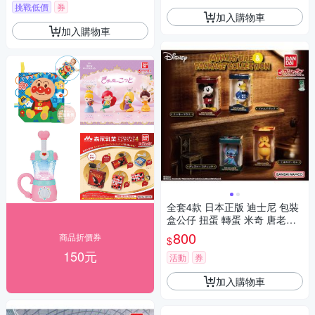
挑戰低價
券
加入購物車
加入購物車
全套4款 日本正版 迪士尼 包裝
盒公仔 扭蛋 轉蛋 米奇 唐老鴨
史迪奇 小熊維尼 BANDAI 萬代
800
商品折價券
$
841880
150元
活動
券
加入購物車