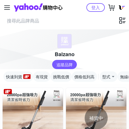
Yahoo購物中心
登入
Balzano
追蹤品牌
快速到貨
有現貨
挑戰低價
價格低到高
型式
無線
補貨中