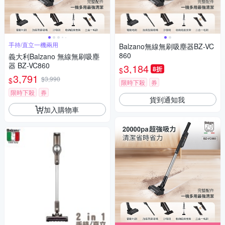
手持/直立一機兩用
Balzano無線無刷吸塵器BZ-VC
860
義大利Balzano 無線無刷吸塵
器 BZ-VC860
3,184
8折
$
3,791
$3,990
$
限時下殺
券
限時下殺
券
貨到通知我
加入購物車