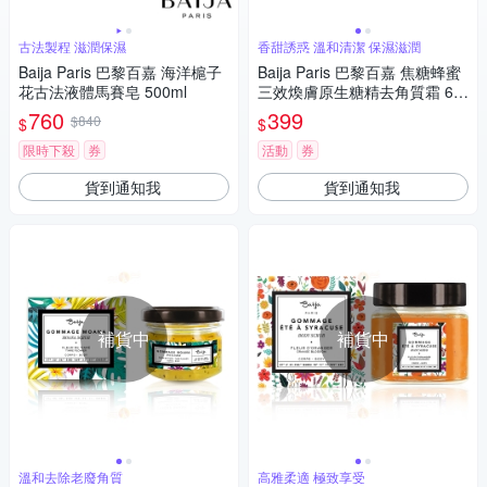
古法製程 滋潤保濕
香甜誘惑 溫和清潔 保濕滋潤
Baija Paris 巴黎百嘉 海洋槴子
Baija Paris 巴黎百嘉 焦糖蜂蜜
花古法液體馬賽皂 500ml
三效煥膚原生糖精去角質霜 60
ml
760
399
$840
$
$
限時下殺
券
活動
券
貨到通知我
貨到通知我
補貨中
補貨中
溫和去除老廢角質
高雅柔適 極致享受