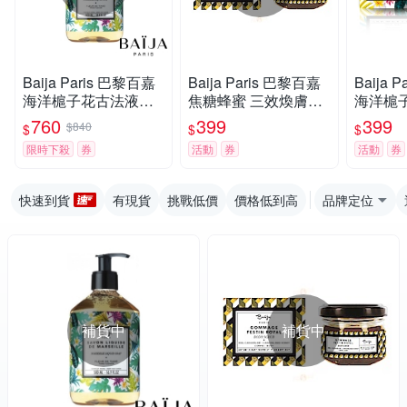
Baija Paris 巴黎百嘉
Baija Paris 巴黎百嘉
Baija 
海洋槴子花古法液體
焦糖蜂蜜 三效煥膚原
海洋槴
馬賽皂 500ml
生糖精去角質霜 60ml
雙質去角
760
399
399
$840
$
$
$
限時下殺
券
活動
券
活動
券
快速到貨
有現貨
挑戰低價
價格低到高
品牌定位
補貨中
補貨中