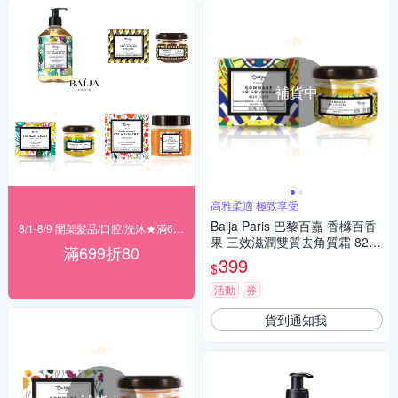
補貨中
高雅柔適 極致享受
Baija Paris 巴黎百嘉 香櫞百香
8/1-8/9 開架髮品/口腔/洗沐★滿699折80
果 三效滋潤雙質去角質霜 82G
滿699折80
R
399
$
活動
券
貨到通知我