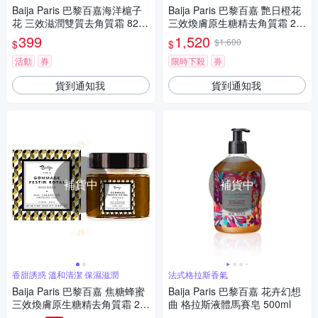
Baija Paris 巴黎百嘉海洋槴子
Baija Paris 巴黎百嘉 艷日橙花
花 三效滋潤雙質去角質霜 82G
三效煥膚原生糖精去角質霜 21
R
2ml
399
1,520
$1,600
$
$
活動
券
限時下殺
券
貨到通知我
貨到通知我
補貨中
補貨中
香甜誘惑 溫和清潔 保濕滋潤
法式格拉斯香氣
Baija Paris 巴黎百嘉 焦糖蜂蜜
Baija Paris 巴黎百嘉 花卉幻想
三效煥膚原生糖精去角質霜 21
曲 格拉斯液體馬賽皂 500ml
2ml