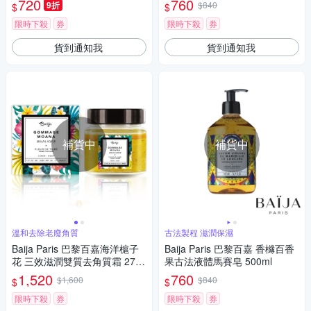
720
760
9折
$840
$
$
限時下殺
券
限時下殺
券
貨到通知我
貨到通知我
補貨中
補貨中
溫和去除老廢角質
古法製程 滋潤保濕
Baija Paris 巴黎百嘉海洋槴子
Baija Paris 巴黎百嘉 香櫞百香
花 三效滋潤雙質去角質霜 275
果古法液體馬賽皂 500ml
GR
1,520
760
$1,600
$840
$
$
限時下殺
券
限時下殺
券