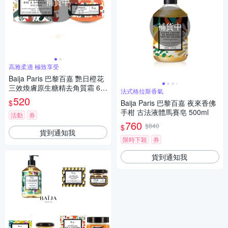
補貨中
補貨中
高雅柔適 極致享受
Baija Paris 巴黎百嘉 艷日橙花
三效煥膚原生糖精去角質霜 60
法式格拉斯香氣
ml
520
$
Baija Paris 巴黎百嘉 夜來香佛
手柑 古法液體馬賽皂 500ml
活動
券
760
$840
$
貨到通知我
限時下殺
券
貨到通知我