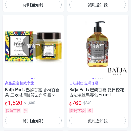
貨到通知我
貨到通知我
補貨中
補貨中
高雅柔適 極致享受
古法製程 滋潤保濕
Baija Paris 巴黎百嘉 香櫞百香
Baija Paris 巴黎百嘉 艷日橙花
果 三效滋潤雙質去角質霜 275
古法液體馬賽皂 500ml
GR
1,520
760
$1,600
$840
$
$
限時下殺
券
限時下殺
券
貨到通知我
貨到通知我